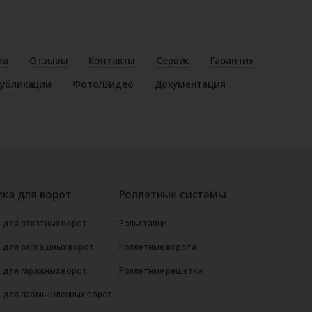
та
Отзывы
Контакты
Сервис
Гарантия
убликации
Фото/Видео
Документация
ка для ворот
Роллетные системы
 для откатных ворот
Рольставни
 для распашных ворот
Роллетные ворота
 для гаражных ворот
Роллетные решетки
 для промышленных ворот