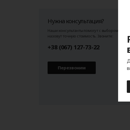
Нужна консультация?
Наши консультанты помогут с выбором и
назовут точную стоимость. Звоните:
+38 (067) 127-73-22
Д
Перезвоним
в