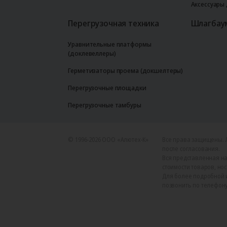
Аксессуары
Перегрузочная техника
Шлагбау
Уравнительные платформы
(доклевеллеры)
Герметизаторы проема (докшелтеры)
Перегрузочные площадки
Перегрузочные тамбуры
© 1996-2026 ООО «Алютех‑К»
Все права защищены. 
после согласования.
Вся представленная на
стоимости товаров, но
Для более подробной 
позвонить по телефону +