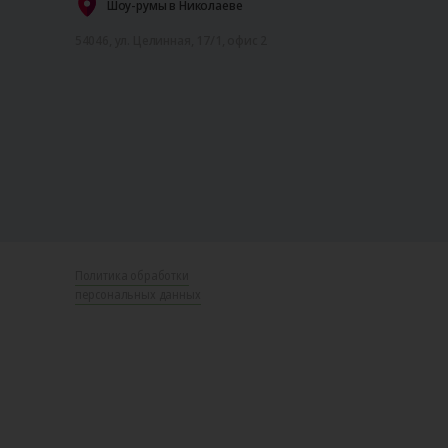
Шоу-румы в Николаеве
54046, ул. Целинная, 17/1, офис 2
Политика обработки
персональных данных