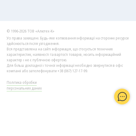
© 1996-2026 ТОВ «Алютех‑К»
Усі права захищені. Будь-яке копіювання інформації на сторонні ресурси
здійснюється після узгодження.
Вся представлена на сайті інформація, що стосується технічних
характеристик, наявності та вартості товарів, носить інформаційний
характер і не є публічною офертою.
Для більш докладної і точної інформації необхідно звернутися в офіс
компанії або зателефонувати +38 (067) 127-17-99.
Політика обробки
персональних даних