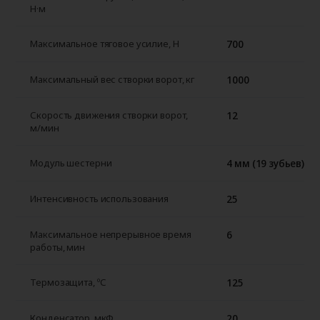
Н·м
700
Максимальное тяговое усилие, H
1000
Максимальный вес створки ворот, кг
12
Скорость движения створки ворот,
м/мин
4 мм (19 зубьев)
Модуль шестерни
25
Интенсивность использования
6
Максимальное непрерывное время
работы, мин
125
Термозащита, ºС
20
Конденсатор, мкФ