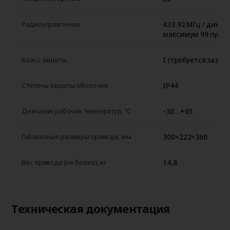
433.92 МГц / динам
Радиоуправление
максимум 99 пуль
I (требуется зазем
Класс защиты
IP44
Степень защиты оболочки
-30…+65
Диапазон рабочих температур, ºС
300×222×360
Габаритные размеры привода, мм
14,8
Вес привода (не более), кг
Техническая документация