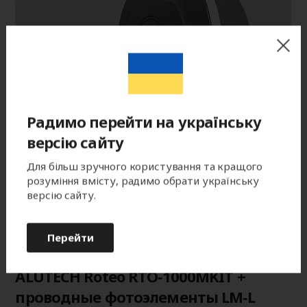
Радимо перейти на українську
версію сайту
Для більш зручного користування та кращого
розуміння вмісту, радимо обрати українську
версію сайту.
Перейти
Привод для откатных ворот
ALUTECH Roteo RTO‑1000MKIT +
проводные фотоэлементы LM‑L