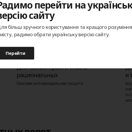
Радимо перейти на українсь
версію сайту
но подходят
ля більш зручного користування та кращого розумінн
місту, радимо обрати українську версію сайту.
Перейти
Для самых практичных и
Дл
рациональных
и 
базовая антивандальная защита
во
на
ос
не
тных ворот