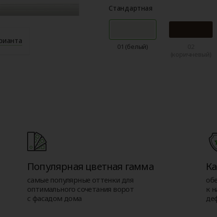
Стандартная
рианта
01 (белый)
02
(коричневый)
Популярная цветная гамма
Ка
самые популярные оттенки для
об
оптимального сочетания ворот
к н
с фасадом дома
де