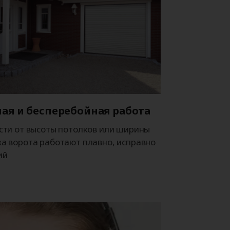
ая и бесперебойная работа
сти от высоты потолков или ширины
а ворота работают плавно, исправно
ий