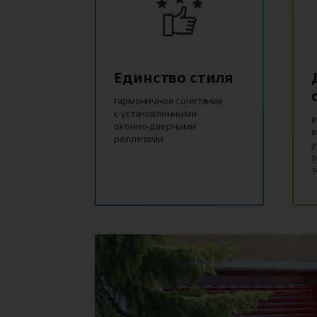
Единство стиля
гармоничное сочетание
с установленными
в
оконно‑дверными
в
роллетами
у
о
т