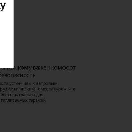
ку
я
я тех, кому важен комфорт
безопасность
рота устойчивы к ветровым
грузкам и низким температурам, что
обенно актуально для
отапливаемых гаражей