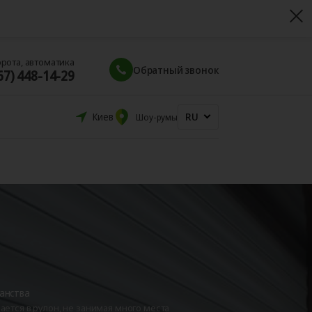
орота, автоматика
Обратный звонок
67) 448-14-29
RU
Киев
Шоу-румы
анства
ается в рулон, не занимая много места