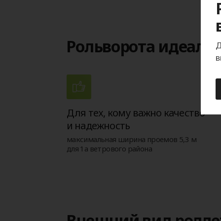
Рольворота идеаль
Д
в
Для тех, кому важно качество
и надежность
максимальная ширина проемов 5,3 м
для 1а ветрового района
Внешний вид ролле