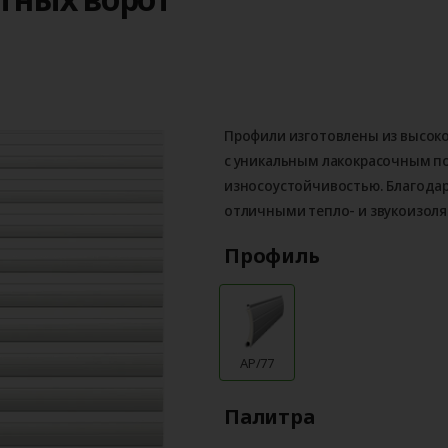
Профили изготовлены из высок
с уникальным лакокрасочным 
износоустойчивостью. Благода
отличными тепло- и звукоизол
Профиль
AP/77
Палитра