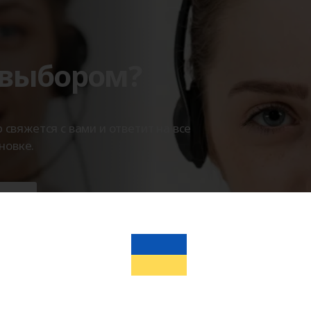
 выбором?
вяжется с вами и ответит на все
новке.
ты