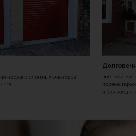
Долговечн
вне зависимо
вия неблагоприятных факторов
проема гараж
снега
и без заедан