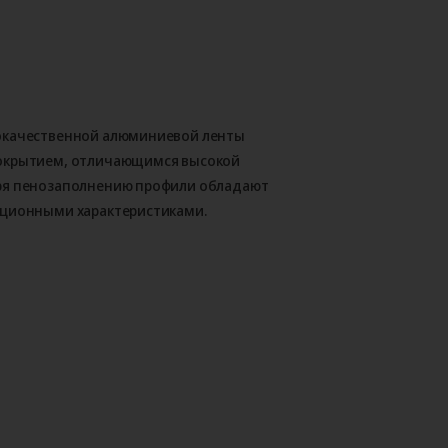
окачественной алюминиевой ленты
покрытием, отличающимся высокой
ря пенозаполнению профили обладают
яционными характеристиками.