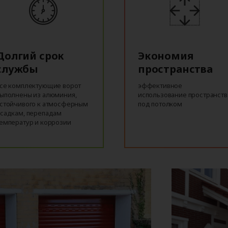
Долгий срок
Экономия
службы
пространства
се комплектующие ворот
эффективное
ыполнены из алюминия,
использование пространств
стойчивого к атмосферным
под потолком
садкам, перепадам
емператур и коррозии