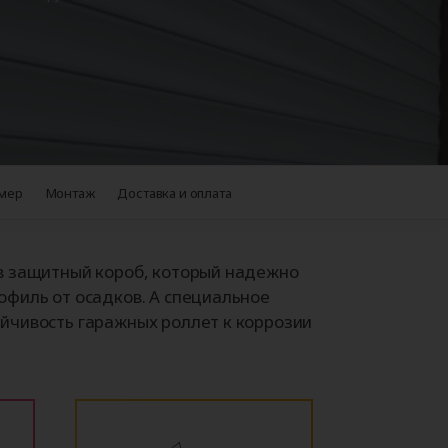
Аксессуары для
ворот
автоматики
+38
мер
Монтаж
Доставка и оплата
в защитный короб, который надежно
офиль от осадков. А специальное
йчивость гаражных роллет к коррозии