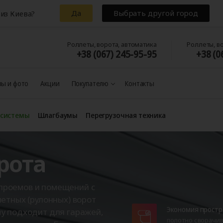
Да
Выбрать другой город
из Киева?
Роллеты, ворота, автоматика
Роллеты, в
+38 (067) 245-95-95
+38 (0
ы и фото
Акции
Покупателю
Контакты
 системы
Шлагбаумы
Перегрузочная техника
рота
проемов и помещений с
етных (рулонных) ворот
Экономия простр
у подходит для гаражей,
полотно сворачив