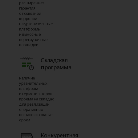
расширенная
гарантия
от сквозной
коррозии
на уравнительные
платформы
и выносные
перегрузочные
площадки
Складская
программа
наличие
уравнительных
платформ
и герметизаторов
проема на складах
для реализации
оперативных
поставок в сжатые
сроки
Конкурентная