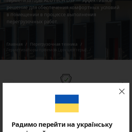
Герметизаторы ALUTECH DSF — эффективное
решение для обеспечения комфортных условий
в помещении в процессе выполнения
перегрузочных работ.
Главная
Перегрузочная техника
Герметизаторы проемов (докшелтеры)
Оригинальная продукция
Опции для герметизатора проема
по выгодной цене
Радимо перейти на українську