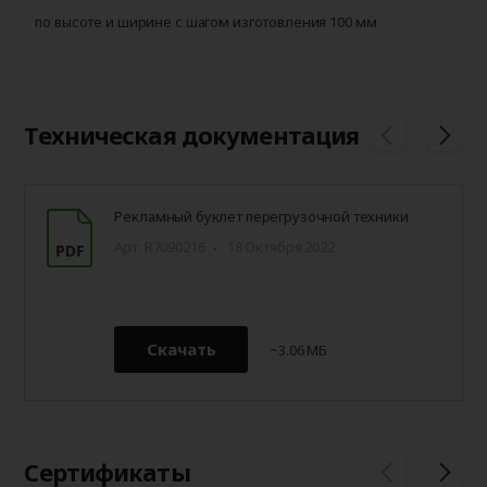
по высоте и ширине с шагом изготовления 100 мм
д
Техническая документация
Рекламный буклет перегрузочной техники
Арт. R7090216
18 Октября 2022
Скачать
~3.06 МБ
Сертификаты