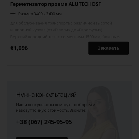
Герметизатор проема ALUTECH DSF
Размер 3400 х 3400 мм
для обслуживания транспорта с различной высотой
и шириной кузова (от «Газели» до «Еврофуры»)
Верхний передний тент с сегментами 1500 мм, боковые
передние тенты 700 мм
€1,096
€
Заказать
Нужна консультация?
Наши консультанты помогут с выбором и
назовут точную стоимость. Звоните:
+38 (067) 245-95-95