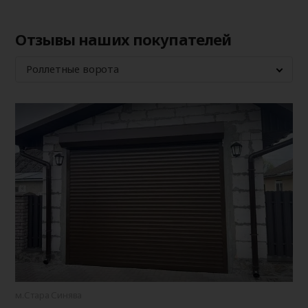
Отзывы наших покупателей
Роллетные ворота
м.Стара Синява
Хме