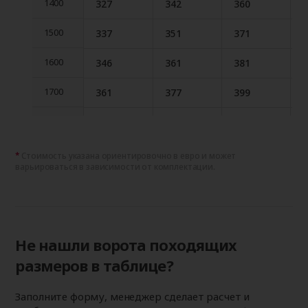
1400
327
342
360
1400
1500
337
351
371
1500
1600
346
361
381
1600
1700
361
377
399
1700
1800
371
388
409
1800
1900
394
411
434
1900
Стоимость указана ориентировочно в евро и может
варьироваться в зависимости от комплектации.
2000
410
428
451
2000
2100
419
438
462
2100
2200
428
448
473
2200
Не нашли ворота походящих
размеров в таблице?
2300
438
457
483
2300
Заполните форму, менеджер сделает расчет и
2400
453
474
500
2400