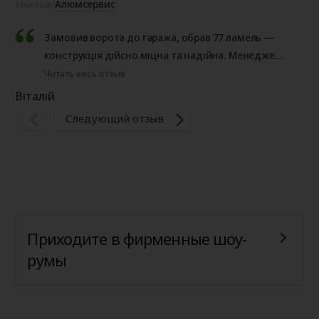
Алюмсервис
Монтаж:
Мо
Замовив ворота до гаража, обрав 77 ламель —
конструкція дійсно міцна та надійна. Менеджер
Маріна дуже доступно все пояснила, надала
Читать весь отзыв
Се
повну інформацію та відповіла на всі питання
Віталій
щодо підготовки прорізу. Монтаж виконали
Следующий отзыв
швидко та акуратно. Роботою і сервісом
залишився задоволений, ...
Приходите в фирменные шоу-
румы