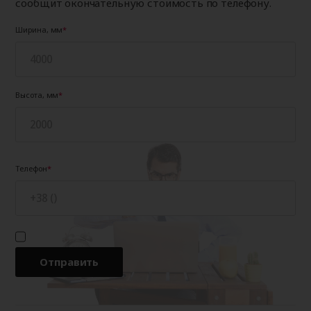
сообщит окончательную стоимость по телефону.
2500
462
485
510
2500
Ширина, мм
2600
472
494
520
2600
2700
487
511
538
2700
Высота, мм
Телефон
Отправить