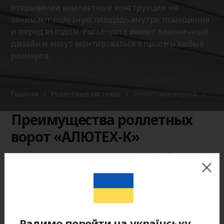
открывании компактные конструкции не
занимают полезную площадь внутри помещения
и перед въездом. Рольворота имеют лаконичный
дизайн и могут монтироваться в проемы любых
размеров.
Главная
Роллетные системы
Роллетные ворота
Преимущества роллетных
ворот «АЛЮТЕХ-К»
Полотно сворачивается в защитный короб, который
надежно оберегает роллетный профиль от осадков. А
специальное покрытие повышает устойчивость
гаражных роллет к коррозии и выцветанию.
Радимо перейти на українську