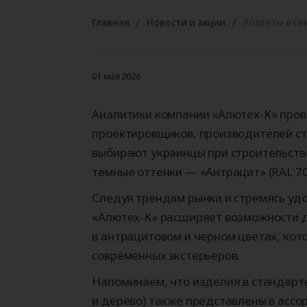
Гаражные ворота
Автоматика для
Рольставни
Уравнительные
Промышленн
Автоматика 
Роллетные в
Герметизато
откатных ворот
платформы
ворота
распашных в
проема (док
Главная
Новости и акции
Роллеты в са
Секционные ворота
Рольставни на окна
(доклевеллеры)
Роллетные ворота
Рольставни на двери
Рольставни на балкон
01 мая 2026
Калькулятор продукции
Аналитики компании «Алютех-К» пров
Калькулятор продукции
АЛЮТЕХ
Калькулятор продукции
проектировщиков, производителей ст
АЛЮТЕХ
АЛЮТЕХ
Калькулятор продукции
выбирают украинцы при строительств
АЛЮТЕХ
темные оттенки — «Антрацит» (RAL 701
Следуя трендам рынка и стремясь уд
«Алютех-К» расширяет возможности д
в антрацитовом и черном цветах, ко
современных экстерьеров.
Напоминаем, что изделия в стандарт
и дерево) также представлены в ассо