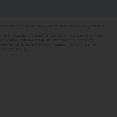
Любое копирование информации на сторонние ресурсы осуществляется
 сайте информация, касающаяся технических характеристик, наличия и
сит информационный характер и не является публичной офертой.
и точной информации необходимо обратиться в офис компании или
38 (067) 127-73-22.