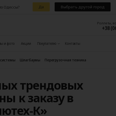
Да
Выбрать другой город
из Одессы?
Роллеты, в
+38 (0
ы и фото
Акции
Покупателю
Контакты
 системы
Шлагбаумы
Перегрузочная техника
мых трендовых
ны к заказу в
ютех-К»