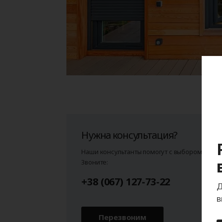
Нужна консультация?
Наши консультанты помогут с выбором и назо
Звоните:
+38 (067) 127-73-22
Д
в
Перезвоним