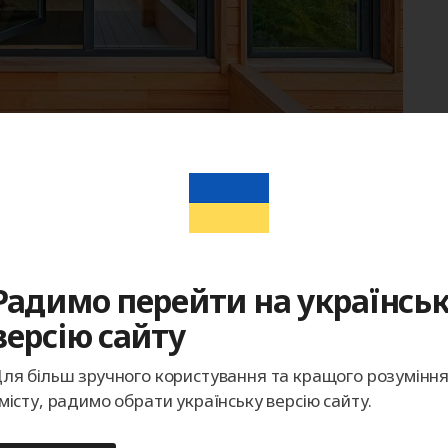
Радимо перейти на українсь
вут точную стоимость.
версію сайту
ля більш зручного користування та кращого розумінн
місту, радимо обрати українську версію сайту.