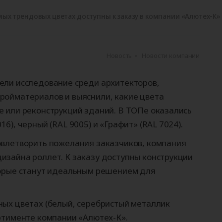
ые
для
орота
ры
Панорамные ворота
Автоматика для
Роллетные решетки
Перегрузочные
Автоматика для
Перегрузочные
орот
шелтеры)
гаражных ворот
площадки
промышленных 
тамбуры
мых трендовых цветах доступны к заказу в компании «Алютех-К»
Новость
Новости компании
ели исследование среди архитекторов,
ройматериалов и выяснили, какие цвета
е или реконструкций зданий. В ТОПе оказались
6), черный (RAL 9005) и «Графит» (RAL 7024).
овлетворить пожелания заказчиков, компания
изайна роллет. К заказу доступны конструкции
торые станут идеальным решением для
ных цветах (белый, серебристый металлик
ртименте компании «Алютех-К».