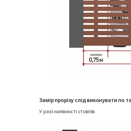
Замір прорізу слід виконувати по т
У разі наявності стовпів