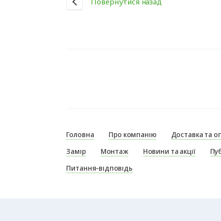
Повернутися назад
Головна
Про компанію
Доставка та о
Замір
Монтаж
Новини та акції
Пуб
Питання-відповідь