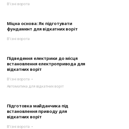
В'їзні ворота
Міцна основа: Як підготувати
фундамент для відкатних воріт
В'їзні ворота
Підведення електрики до місця
встановлення електропривода для
відкатних воріт
В'їзні ворота
Автоматика для відкатних воріт
Підготовка майданчика під
встановлення приводу для
відкатних воріт
В'їзні ворота