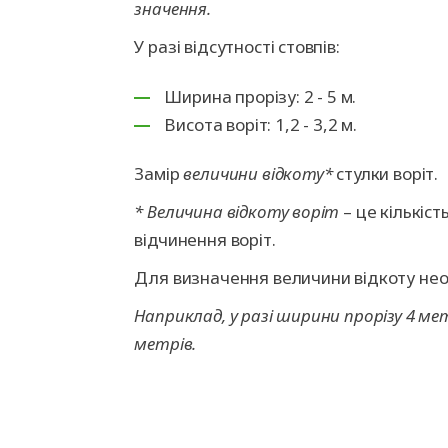
значення.
У разі відсутності стовпів:
Ширина прорізу: 2 - 5 м.
Висота воріт: 1,2 - 3,2 м.
Замір
величини відкоту*
стулки воріт.
* Величина відкоту воріт
– це кількіст
відчинення воріт.
Для визначення величини відкоту необ
Наприклад, у разі ширини прорізу 4 ме
метрів.