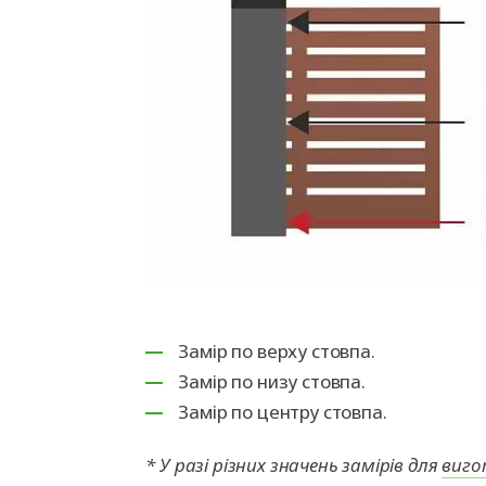
Замір по верху стовпа.
Замір по низу стовпа.
Замір по центру стовпа.
* У разі різних значень замірів для
виго