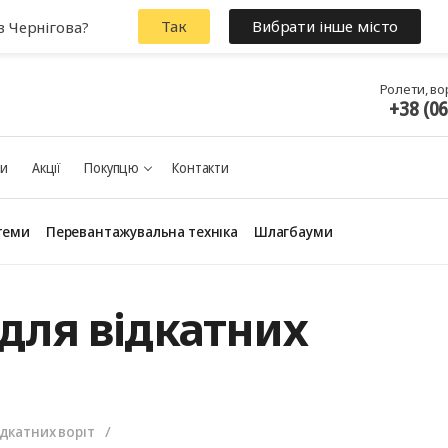
Так
Вибрати інше місто
з Чернігова?
Ролети, во
+38 (0
ки
Акції
Покупцю
Контакти
теми
Перевантажувальна техніка
Шлагбауми
 для відкатних
ідкатних воріт