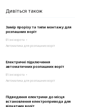
ні
Аксесуари для
іт
автоматики
Дивіться також
Замір прорізу та типи монтажу для
розпашних воріт
В'їзні ворота
Автоматика для розпашних воріт
Електричні підключення
автоматичних розпашних воріт
В'їзні ворота
Автоматика для розпашних воріт
Підведення електрики до місця
встановлення електропривода для
відкатних воріт