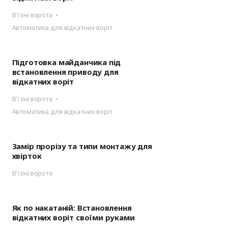
В'їзні ворота
Автоматика для відкатних воріт
Підготовка майданчика під
встановлення приводу для
відкатних воріт
В'їзні ворота
Автоматика для відкатних воріт
Замір прорізу та типи монтажу для
хвірток
В'їзні ворота
Як по накатаній: Встановлення
відкатних воріт своїми руками