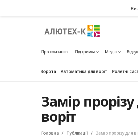
Ви 
Про компанію
Підтримка
Медіа
Відгу
Ворота
Автоматика для воріт
Ролетні сис
Замір прорізу
воріт
Головна
Публікації
Замір прорізу для в