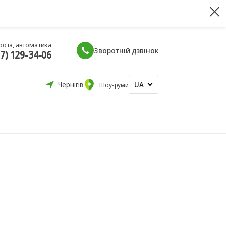
рота, автоматика
Зворотній дзвінок
67) 129-34-06
UA
Чернігів
Шоу-руми