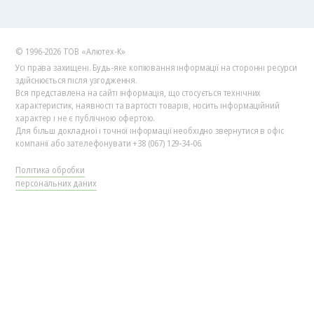
© 1996-2026 ТОВ «Алютех‑К»
Усі права захищені. Будь-яке копіювання інформації на сторонні ресурси
здійснюється після узгодження.
Вся представлена на сайті інформація, що стосується технічних
характеристик, наявності та вартості товарів, носить інформаційний
характер і не є публічною офертою.
Для більш докладної і точної інформації необхідно звернутися в офіс
компанії або зателефонувати +38 (067) 129-34-06.
Політика обробки
персональних даних