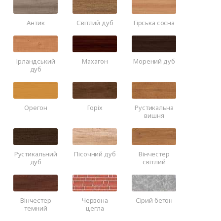
Антик
Світлий дуб
Гірська сосна
Ірландський
Махагон
Морений дуб
дуб
Орегон
Горіх
Рустикальна
вишня
Рустикальний
Пісочний дуб
Вінчестер
дуб
світлий
Вінчестер
Червона
Сірий бетон
темний
цегла