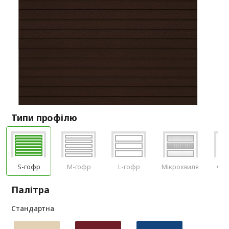
Типи профілю
S-гофр
M-гофр
L-гофр
Мікрохвиля
Філ
Палітра
Стандартна