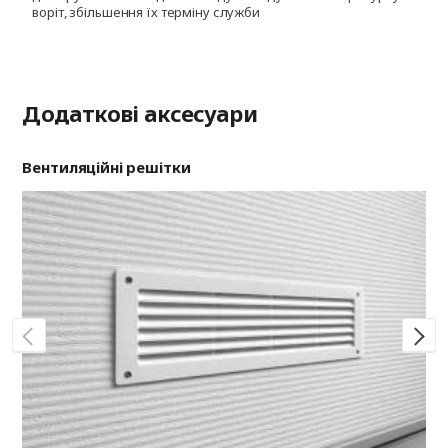
воріт, збільшення їх терміну служби
і
ф
Додаткові аксесуари
Вентиляційні решітки
Ри