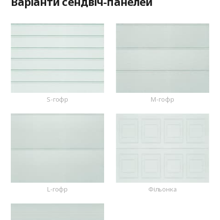
Варіанти сендвіч-панелей
S-гофр
M-гофр
L-гофр
Фільонка