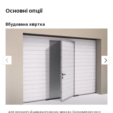
Основні опції
Вбудована хвіртка
Ві
для зручного й швидкого входу-виходу. Економія ресурсу
д