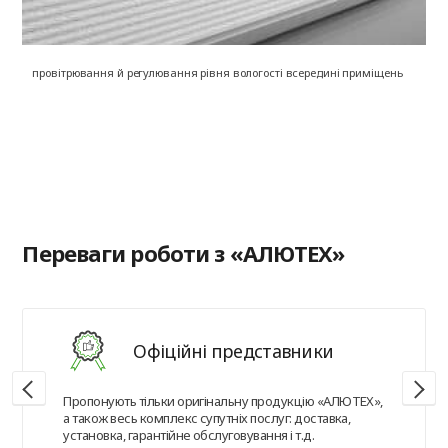
провітрювання й регулювання рівня вологості всередині приміщень
на
в
Переваги роботи з «АЛЮТЕХ»
Офіційні представники
Пропонують тільки оригінальну продукцію «АЛЮТЕХ»,
а також весь комплекс супутніх послуг: доставка,
установка, гарантійне обслуговування і т.д.