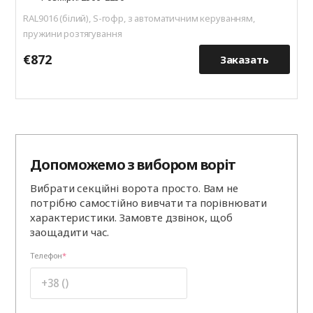
RAL9016 (білий), S-гофр, з автоматичним керуванням,
пружини розтягування
€872
€
Заказать
Допоможемо з вибором воріт
Вибрати секційні ворота просто. Вам не
потрібно самостійно вивчати та порівнювати
характеристики. Замовте дзвінок, щоб
заощадити час.
Телефон