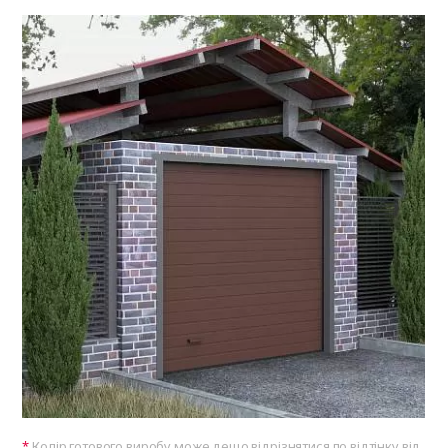
Колір готового виробу може дещо відрізнятися по відтінку від