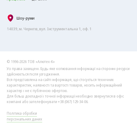
Шоу-руми
14039, м. Чернігів, вул. Інструментальна 1, оф. 1
© 1996-2026 ТОВ «Алютех‑К»
Усі права захищені. Будь-яке копіювання інформації на сторонні ресурси
здійснюється після узгодження.
Вся представлена на сайті інформація, що стосується технічних
характеристик, наявності та вартості товарів, носить інформаційний
характер і не є публічною офертою.
Для більш докладної і точної інформації необхідно звернутися в офіс
компанії або зателефонувати +38 (067) 129-34-06.
Політика обробки
персональних даних