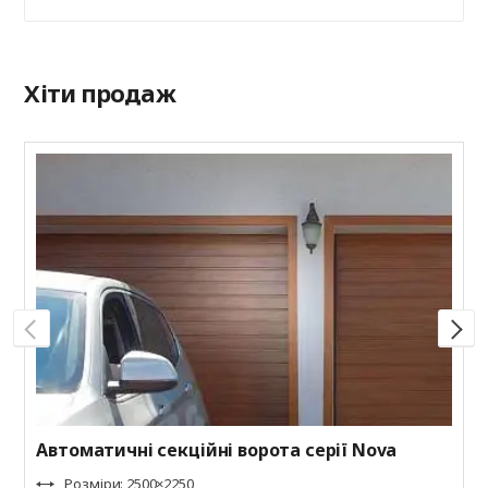
Хіти продаж
С
R
к
Автоматичні секційні ворота серії Nova
Розміри: 2500×2250