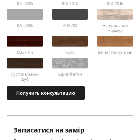
RAL 6005
RAL 5010
RAL 7016
RAL 9006
ADS703
Натуральний
мармур
Махагон
Горіх
Вінчестер світлий
Рустикальный
Сірий бетон
дуб
Получить консультацию
Записатися на замір