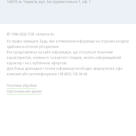
14039, м. Чернігів, вул. Інструментальна 1, оф. 1
© 1996-2026 ТОВ «Алютех‑К»
Усі права захищені. Будь-яке копіювання інформації на сторонні ресурси
здійснюється після узгодження.
Вся представлена на сайті інформація, що стосується технічних
характеристик, наявності та вартості товарів, носить інформаційний
характер і не є публічною офертою.
Для більш докладної і точної інформації необхідно звернутися в офіс
компанії або зателефонувати +38 (067) 129-34-06.
Політика обробки
персональних даних