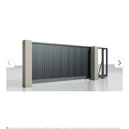
Колір готового виробу може дещо відрізнятися по відтінку від