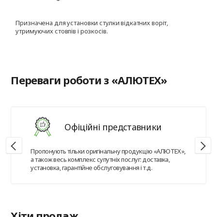
Призначена для установки стулки відкатних воріт,
Д
утримуючих стовпів і розкосів.
с
Переваги роботи з «АЛЮТЕХ»
Офіційні представники
Пропонують тільки оригінальну продукцію «АЛЮТЕХ»,
а також весь комплекс супутніх послуг: доставка,
установка, гарантійне обслуговування і т.д.
Хіти продаж