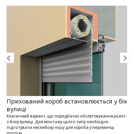
Прихований короб встановлюється у бік
П
вулиці
Класичний варіант, що передбачає обслуговування ролет
П
з боку вулиці. Для монтажу цього типу необхідно
п
з
підготувати неглибоку нішу для короба у перемичці
о
прорізу.