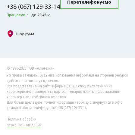
Перетелефонуємо
+38 (067) 129-33-14
Працюємо
до 20:45
Шоу-руми
© 1996-2026 ТОВ «Алютех‑К»
Усі права захищені. Будь-яке копіювання інформації на сторонні ресурси
здійснюється після узгодження.
Вся представлена на сайті інформація, що стосується технічних
характеристик, наявності та вартості товарів, носить інформаційний
характер і не є публічною офертою.
Для більш докладної і точної інформації необхідно звернутися в офіс
компанії або зателефонувати +38 (067) 129-33-14.
Політика обробки
персональних даних