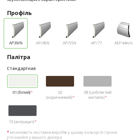
Профіль
AP39/N
AP/45N
AP/55N
AP/77
AEP44m/s
Палітра
Стандартная
01 (білий)
02
08 (сріблястий
(коричневий)
металік)
13 (антрацит)
можливість поставки виробів у цьому кольорі й строки
уточнюйте у вашого дилера