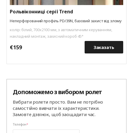
Рольвіконниці серії Trend
Неперфорований профіль PD/39N, базовий захист від злому
колір: білий, 700x2100 мм, з автоматичним керуванням,
накладний монтаж, захисний короб 45°
€159
€
Заказать
Допоможемо з вибором ролет
Вибрати ролети просто. Вам не потрібно
самостійно вивчати їх характеристики.
Замовте дзвінок, щоб заощадити час.
Телефон