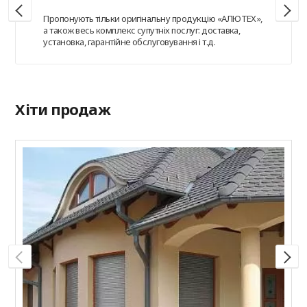
Пропонують тільки оригінальну продукцію «АЛЮТЕХ»,
а також весь комплекс супутніх послуг: доставка,
установка, гарантійне обслуговування і т.д.
Хіти продаж
Р
Н
к
к