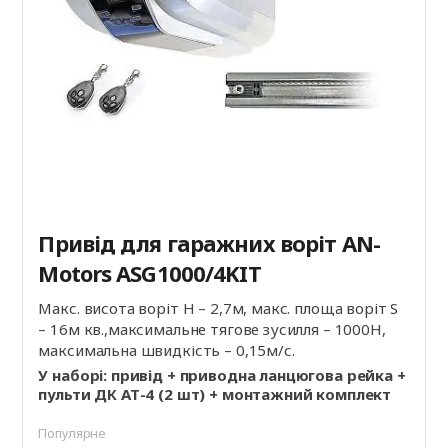
Привід для гаражних воріт AN-
Motors ASG1000/4KIT
Макс. висота воріт Н – 2,7м, макс. площа воріт S
– 16м кв.,максимальне тягове зусилля – 1000Н,
максимальна швидкість – 0,15м/с.
У наборі: привід + приводна ланцюгова рейка +
пульти ДК АТ-4 (2 шт) + монтажний комплект
Популярне