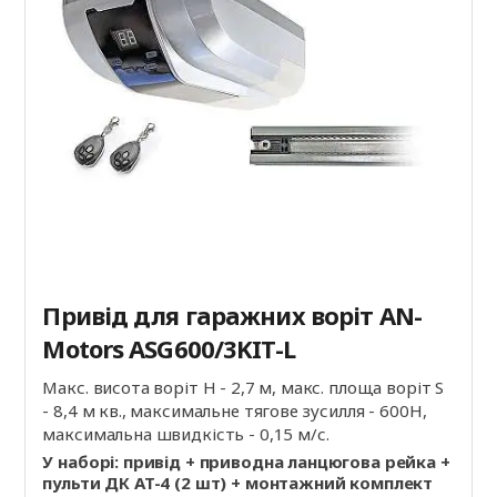
Привід для гаражних воріт AN-
Motors ASG600/3KIT-L
Макс. висота воріт Н - 2,7 м, макс. площа воріт S
- 8,4 м кв., максимальне тягове зусилля - 600Н,
максимальна швидкість - 0,15 м/с.
У наборі: привід + приводна ланцюгова рейка +
пульти ДК AT-4 (2 шт) + монтажний комплект