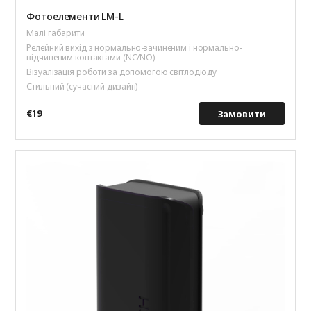
Фотоелементи LM-L
Малі габарити
Релейний вихід з нормально-зачиненим і нормально-
відчиненим контактами (NC/NO)
Візуалізація роботи за допомогою світлодіоду
Стильний (сучасний дизайн)
€19
Замовити