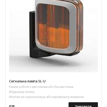
Сигнальна лампа SL-U
Режим роботи з миготінням або без миготіння
Вбудована антена
Монтаж на горизонтальну або вертикальну поверхню
€20
Замовити