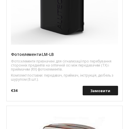
Фотоелементи LM-LB
Фотоэлементи призначенi для сiгнализацiї про перебування
стороннiх предметiв на оптичнiй осi мiж передавачем (ТХ) i
приймачем (RX) фотоелементiв.
Комплект поставки: передавач, приймач, iнструкцiя, дюбель з
шурупом (8 шт.).
€34
Замовити