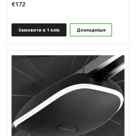
€172
Замовити в 1 клік
Докладніше