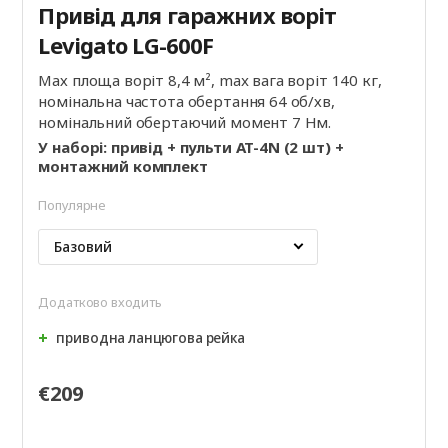
Привід для гаражних воріт
Levigato LG-600F
Мах площа воріт 8,4 м², max вага воріт 140 кг,
номінальна частота обертання 64 об/хв,
номінальний обертаючий момент 7 Нм.
У наборі: привід + пульти AT-4N (2 шт) +
монтажний комплект
Популярне
Базовий
Додатково входить
приводна ланцюгова рейка
€209