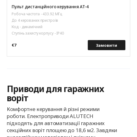
Пульт дистанційного керування AT-4
Робоча частота - 433.92 МГц
До 4 керованих пристроїв
Код - динамічний
Ступінь захисту корпусу - IP40
€7
Замовити
Приводи для гаражних
воріт
Комфортне керування й різні режими
роботи. Електроприводи ALUTECH
підходять для автоматизації гаражних
секційних воріт площею до 18,6 м2. Завдяки