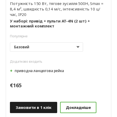
Потужність 150 Вт, тягове зусилля 500Н, Smax =
8,4 м², швидкість 0,14 м/с, інтенсивність 10 ц/
час, IP20
У наборі: привід + пульти AT-4N (2 шт) +
монтажний комплект
Популярне
Базовий
Додатково входить
приводна ланцюгова рейка
€165
Замовити в 1 клік
Докладніше