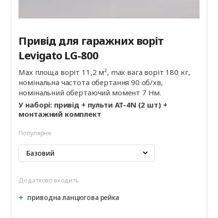
Привід для гаражних воріт
Levigato LG-800
Мах площа воріт 11,2 м², max вага воріт 180 кг,
номінальна частота обертання 90 об/хв,
номінальний обертаючий момент 7 Нм.
У наборі: привід + пульти AT-4N (2 шт) +
монтажний комплект
Популярне
Базовий
Додатково входить
приводна ланцюгова рейка