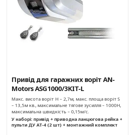
Привід для гаражних воріт AN-
Motors ASG1000/3KIT-L
Макс. висота воріт Н – 2,7м, макс. площа воріт S
– 13,5м кв., максимальне тягове зусилля – 1000Н,
максимальна швидкість – 0,15м/с.
У наборі: привід + приводна ланцюгова рейка +
пульти ДУ AT-4 (2 шт) + монтажний комплект