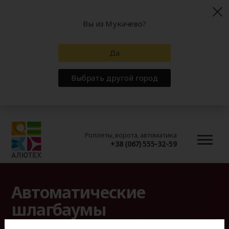
Вы из Мукачево?
Да
Выбрать другой город
Роллеты, ворота, автоматика
+38 (067) 555-32-59
Автоматические
шлагбаумы