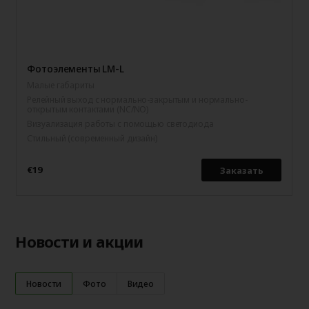
Фотоэлементы LM-L
Малые габариты
Релейный выход с нормально-закрытым и нормально-
открытым контактами (NC/NO)
Визуализация работы с помощью светодиода
Стильный (современный дизайн)
€19
Заказать
Новости и акции
Новости
Фото
Видео