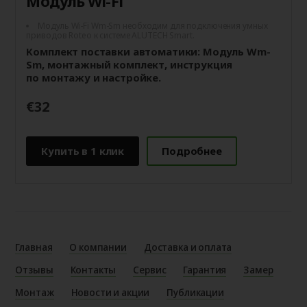
Модуль Wi-Fi
Модуль Wi-Fi Wm-Sm необходим для подключения умных
приводов Roteo к системе ALUTECH Smart.
Комплект поставки автоматики: Модуль Wm-
Sm, монтажный комплект, инструкция
по монтажу и настройке.
€32
Купить в 1 клик
Подробнее
Главная
О компании
Доставка и оплата
Отзывы
Контакты
Сервис
Гарантия
Замер
Монтаж
Новости и акции
Публикации