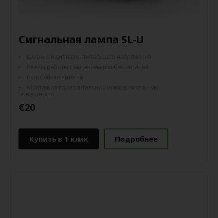
Сигнальная лампа SL-U
Широкий диапазон питающего напряжения
Режим работы с миганием или без мигания
Встроенная антенна
Монтаж на горизонтальную или вертикальную
поверхность
€20
Купить в 1 клик
Подробнее