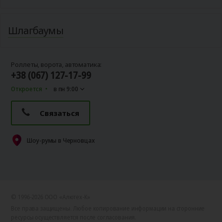
Шлагбаумы
Роллеты, ворота, автоматика:
+38 (067) 127-17-99
Откроется
в пн 9:00
Связаться
Шоу-румы в Черновцах
© 1996-2026 ООО «Алютех‑К»
Все права защищены. Любое копирование информации на сторонние
ресурсы осуществляется после согласования.