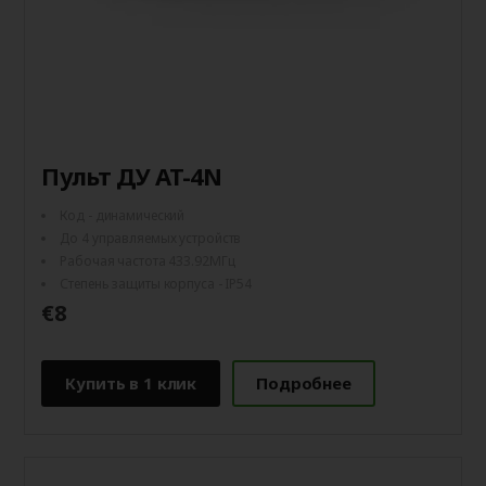
Пульт ДУ AT-4N
Код - динамический
До 4 управляемых устройств
Рабочая частота 433.92МГц
Степень защиты корпуса - IP54
€8
Купить в 1 клик
Подробнее