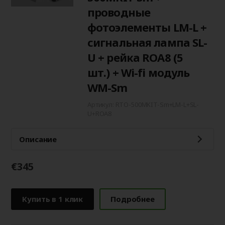
проводные
фотоэлементы LM-L +
сигнальная лампа SL-
U + рейка ROA8 (5
шт.) + Wi-fi модуль
WM-Sm
Артикул: RTO-500MKIT-Sm+LM-L+SL-
U+ROA8
Описание
€345
Купить в 1 клик
Подробнее