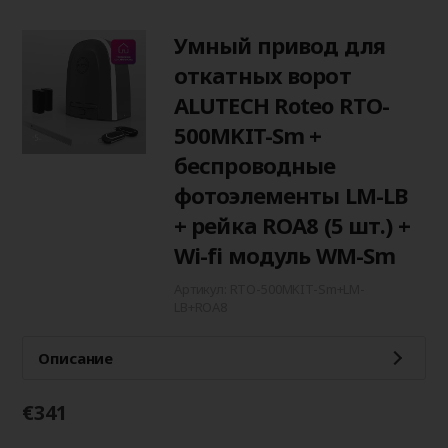
Умный привод для
откатных ворот
ALUTECH Roteo RTO-
500MKIT-Sm +
беспроводные
фотоэлементы LM-LB
+ рейка ROA8 (5 шт.) +
Wi-fi модуль WM-Sm
Артикул: RTO-500MKIT-Sm+LM-
LB+ROA8
Описание
€341