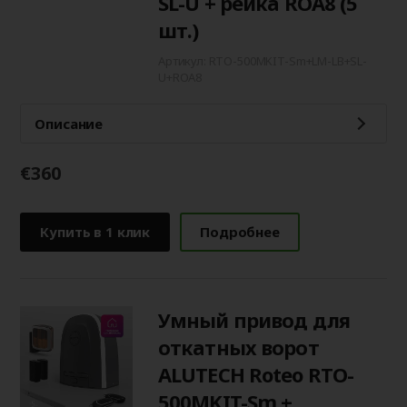
SL-U + рейка ROA8 (5
шт.)
Артикул: RTO-500MKIT-Sm+LM-LB+SL-
U+ROA8
Описание
€360
Купить в 1 клик
Подробнее
Умный привод для
откатных ворот
ALUTECH Roteo RTO-
500MKIT-Sm +