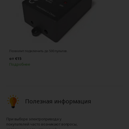
Позволит подключить до 500 пультов.
Из
от €15
о
Подробнее
П
Полезная информация
При выборе электропривода у
покупателей часто возникают вопросы,