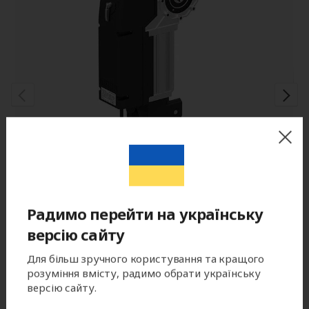
Радимо перейти на українську
версію сайту
Привод для промышленных ворот
Для більш зручного користування та кращого
розуміння вмісту, радимо обрати українську
TARGO TR-13018-400KIT
версію сайту.
Артикул: TR-13018-400KIT