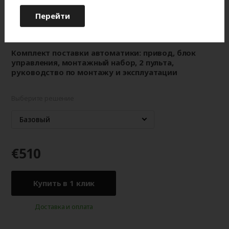
Двигатель 400В, мощность 1000 Вт, крутящий
Перейти
момент 130Нм, частота 18 об/мин, S
= 42 м²,
max
интенсивность 60%, IP65
Все характеристики
Комплект поставки автоматики: привод, блок
управления, монтажный набор, 2 пульта,
руководство по монтажу и эксплуатации
Выберите решение
Базовый
€510
Купить в 1 клик
Доставка и оплата