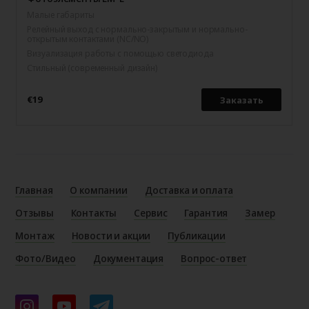
Малые габариты
Релейный выход с нормально-закрытым и нормально-
открытым контактами (NC/NO)
Визуализация работы с помощью светодиода
Стильный (современный дизайн)
€19
Заказать
Главная
О компании
Доставка и оплата
Отзывы
Контакты
Сервис
Гарантия
Замер
Монтаж
Новости и акции
Публикации
Фото/Видео
Документация
Вопрос-ответ