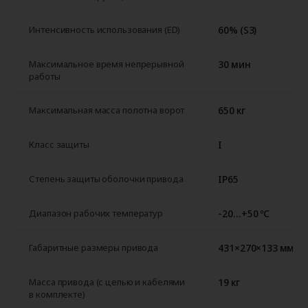
60% (S3)
Интенсивность использования (ED)
30 мин
Максимальное время непрерывной
работы
650 кг
Максимальная масса полотна ворот
I
Класс защиты
IP65
Степень защиты оболочки привода
-20…+50 ºС
Диапазон рабочих температур
431×270×133 мм
Габаритные размеры привода
19 кг
Масса привода (с цепью и кабелями
в комплекте)