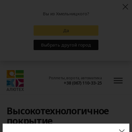
Вы из Хмельницкого?
Да
Выбрать другой город
Роллеты, ворота, автоматика
+38 (067) 110-33-25
Высокотехнологичное
покрытие