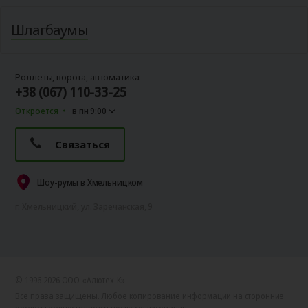
Шлагбаумы
Роллеты, ворота, автоматика:
+38 (067) 110-33-25
Откроется
в пн 9:00
Связаться
Шоу-румы в Хмельницком
г. Хмельницкий, ул. Заречанская, 9
© 1996-2026 ООО «Алютех‑К»
Все права защищены. Любое копирование информации на сторонние