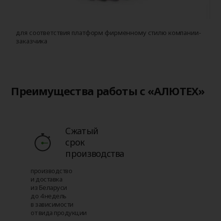
для соответствия платформ фирменному стилю компании-
д
заказчика
и
с
Преимущества работы с «АЛЮТЕХ»
Сжатый
срок
производства
производство
и доставка
из Беларуси
до 4 недель
в зависимости
от вида продукции