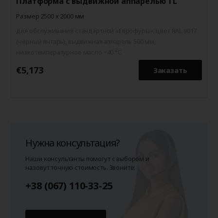
Платформа с выдвижной аппарелью TL
Размер 2500 х 2000 мм
для обслуживания стандартной «Еврофуры», цвет RAL 9017
(черный янтарь), выдвижная аппарель 500 мм,
низкотемпературное масло −40 °C
€5,173
€
Заказать
Нужна консультация?
Наши консультанты помогут с выбором и
назовут точную стоимость. Звоните:
+38 (067) 110-33-25