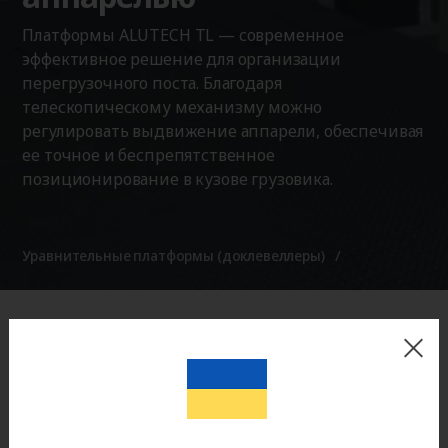
Платформы ALUTECH TL — современное
эффективное решение для организации
перегрузочного поста. Благодаря
телескопическому механизму можно
регулировать выдвижение аппарели, обеспечивая
ее точное и беспрепятственное
позиционирование в кузове грузовика.
Уравнительные платформы (доклевеллеры)
Оригинальная продукция