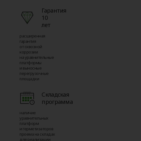
Гарантия
10
лет
расширенная
гарантия
от сквозной
коррозии
на уравнительные
платформы
и выносные
перегрузочные
площадки
Складская
программа
наличие
уравнительных
платформ
и герметизаторов
проема на складах
для реализации