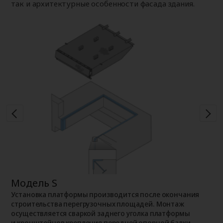
так и архитектурные особенности фасада здания.
Модель S
М
Установка платформы производится после окончания
П
строительства перегрузочных площадей. Монтаж
р
осуществляется сваркой заднего уголка платформы
ж
и кронштейнов крепления передней опорной балки
к