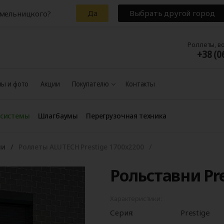
Да
Выбрать другой город
Хмельницкого?
Роллеты, в
+38 (0
ы и фото
Акции
Покупателю
Контакты
 системы
Шлагбаумы
Перегрузочная техника
ни
Роллеты ALUTECH Prestige 1700x2200
Рольставни Pre
Характеристики:
Серия:
Prestige