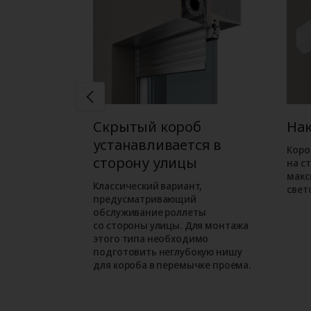
б
Скрытый короб
На
ся в
устанавливается в
Коро
ме
сторону улицы
на с
макс
ожен при
Классический вариант,
свет
орного
предусматривающий
м варианте
обслуживание роллеты
езначительно
со стороны улицы. Для монтажа
проем.
этого типа необходимо
подготовить неглубокую нишу
для короба в перемычке проема.