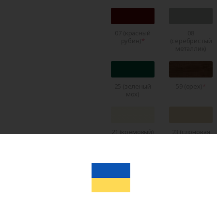
07 (красный
08
рубин)
(серебристый
металлик)
25 (зеленый
59 (орех)
мох)
21 (кремовый)
23 (слоновая
кость)
22 (темно-
RAL 5011
коричневый)
(темно-
синий)