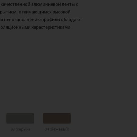
окачественной алюминиевой ленты с
крытием, отличающимся высокой
ря пенозаполнению профили обладают
золяционными характеристиками.
03 (серый)
04 (бежевый)