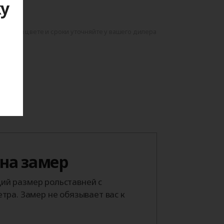
ку
данном цвете и сроки уточняйте у вашего дилера
я
 на замер
й размер рольставней с
тра. Замер не обязывает вас к