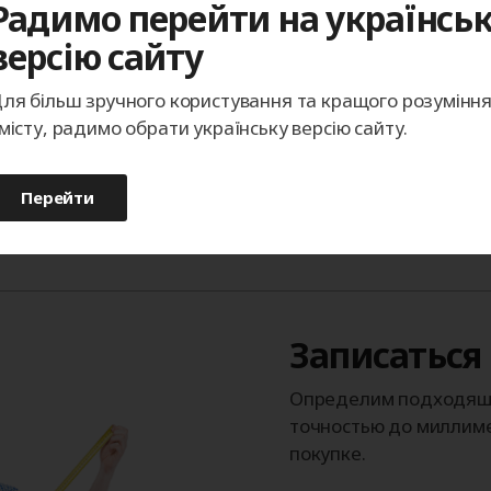
Радимо перейти на українсь
Каталог изображений
версію сайту
возможность поставки изделий в 
ля більш зручного користування та кращого розумінн
місту, радимо обрати українську версію сайту.
Перейти
Записаться
Определим подходящи
точностью до миллиме
покупке.