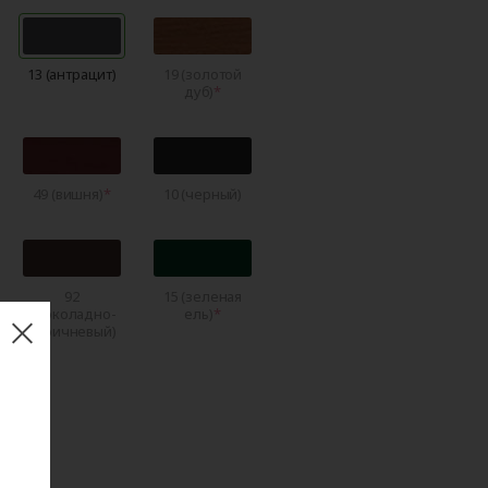
13 (антрацит)
19 (золотой
дуб)
49 (вишня)
10 (черный)
92
15 (зеленая
(шоколадно-
ель)
коричневый)