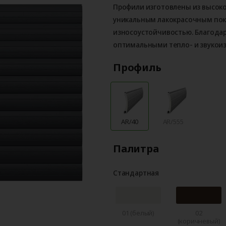
Профили изготовлены из высок
уникальным лакокрасочным по
износоустойчивостью. Благода
оптимальными тепло- и звукои
Профиль
AR/40
AR/555
Палитра
Стандартная
01 (белый)
02
(коричневый)