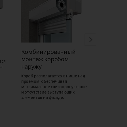
ж
Комбинированный
Встроен
монтаж коробом
коробом 
тся
наружу
на
Короб роллет
внутри проема
Короб располагается в нише над
фасаде отсут
проемом, обеспечивая
выступающие
максимальное светопропускание
таком монта
и отсутствие выступающих
роллета слива
элементов на фасаде.
как находитс
уровне.