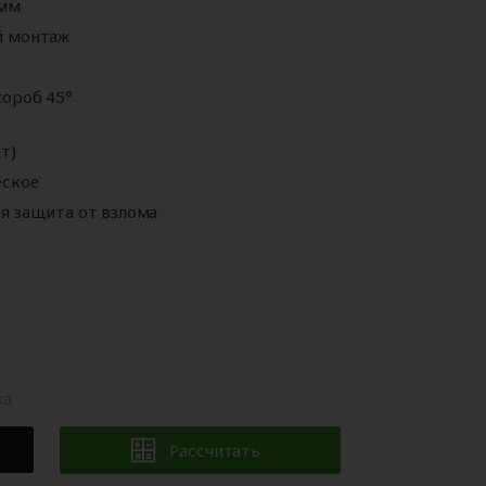
 мм
Аксессуары для
ворот
автоматики
й монтаж
ороб 45°
т)
еское
я защита от взлома
жа
Рассчитать