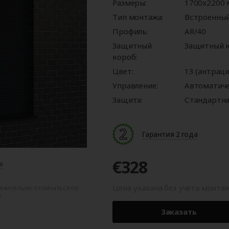
ые
для
орота
ры
Панорамные ворота
Автоматика для
Роллетные решетки
Перегрузочные
Размеры:
Автоматика для
Перегрузочные
1700x2200
орот
шелтеры)
гаражных ворот
площадки
промышленных 
тамбуры
Тип монтажа:
Встроенны
Профиль:
AR/40
Защитный
Защитный к
короб:
Цвет:
13 (антраци
Управление:
Автоматич
Защита:
Стандартна
Гарантия 2 года
€328
е
Цена указана без учета монта
ачительно отличаться по
.
Заказать