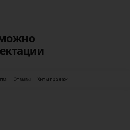
 можно
лектации
+38
тва
Отзывы
Хиты продаж