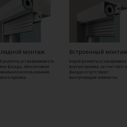
кладной монтаж
Встроенный монта
б роллеты устанавливается
Короб роллеты устанавливае
тену фасада, обеспечивая
внутри проема, за счет чего 
имальное использование
фасаде отсутствуют
ового проема.
выступающие элементы.