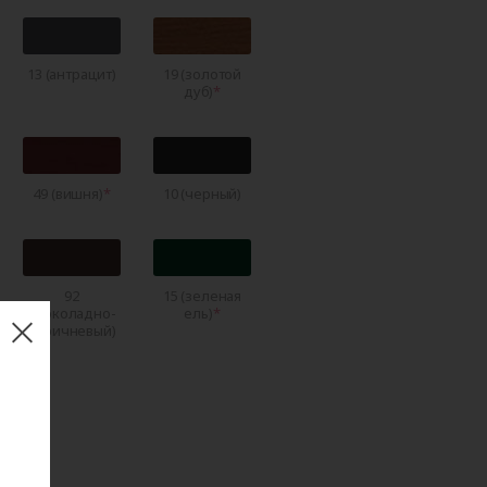
13 (антрацит)
19 (золотой
дуб)
49 (вишня)
10 (черный)
92
15 (зеленая
(шоколадно-
ель)
коричневый)