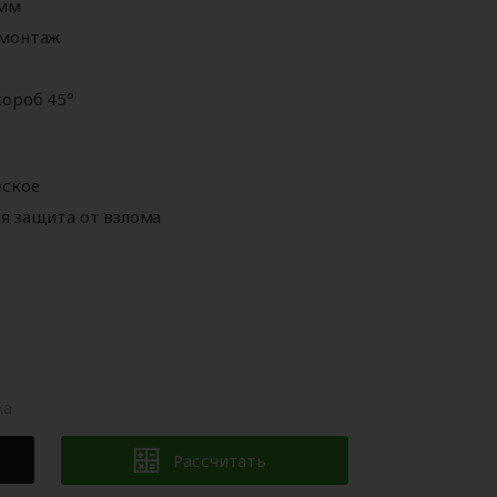
 мм
Аксессуары для
ворот
автоматики
 монтаж
ороб 45°
еское
я защита от взлома
жа
Рассчитать