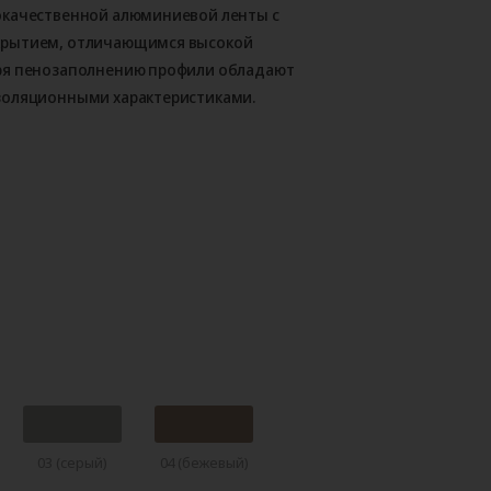
окачественной алюминиевой ленты с
крытием, отличающимся высокой
ря пенозаполнению профили обладают
золяционными характеристиками.
03 (серый)
04 (бежевый)