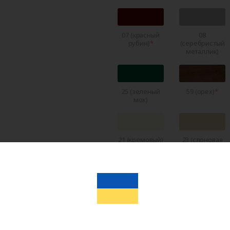
07 (красный
08
рубин)
(серебристый
металлик)
25 (зеленый
59 (орех)
мох)
21 (кремовый)
23 (слоновая
кость)
22 (темно-
RAL 5011
коричневый)
(темно-
синий)