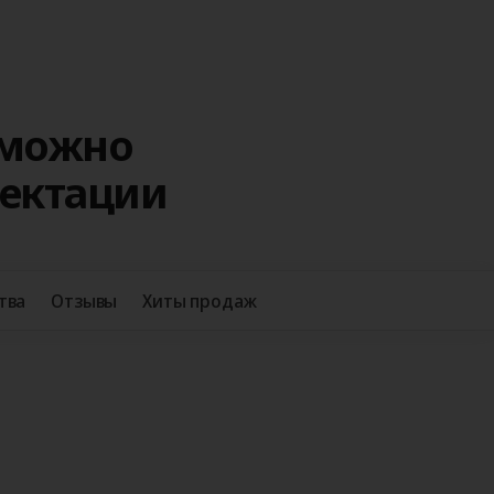
 можно
лектации
+38
тва
Отзывы
Хиты продаж