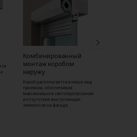
ж
Комбинированный
Встроен
монтаж коробом
коробом 
тся
наружу
на
Короб роллет
внутри проема
Короб располагается в нише над
фасаде отсут
проемом, обеспечивая
выступающие
максимальное светопропускание
таком монта
и отсутствие выступающих
роллета слива
элементов на фасаде.
как находитс
уровне.