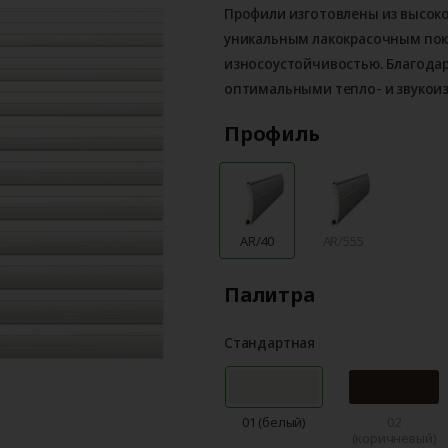
Профили изготовлены из высок
уникальным лакокрасочным по
износоустойчивостью. Благода
оптимальными тепло- и звукои
Профиль
AR/40
AR/555
Палитра
Стандартная
01 (белый)
02
(коричневый)