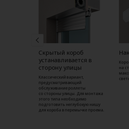
б
Скрытый короб
На
ся в
устанавливается в
Коро
ме
сторону улицы
на с
макс
ожен при
Классический вариант,
свет
орного
предусматривающий
м варианте
обслуживание роллеты
езначительно
со стороны улицы. Для монтажа
проем.
этого типа необходимо
подготовить неглубокую нишу
для короба в перемычке проема.