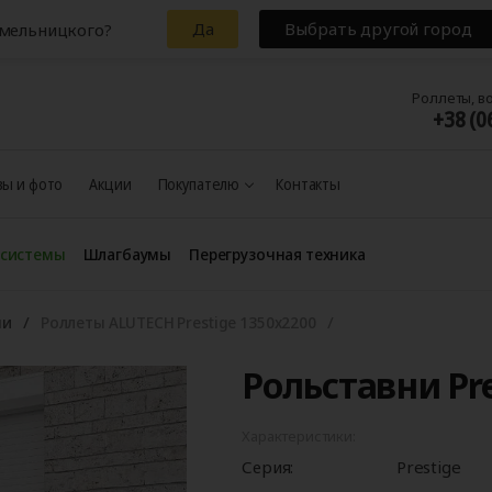
Да
Выбрать другой город
Хмельницкого?
Роллеты, в
+38 (0
ы и фото
Акции
Покупателю
Контакты
 системы
Шлагбаумы
Перегрузочная техника
ни
Роллеты ALUTECH Prestige 1350x2200
Рольставни Pre
Характеристики:
Серия:
Prestige