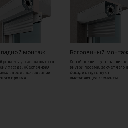
кладной монтаж
Встроенный монта
б роллеты устанавливается
Короб роллеты устанавливае
тену фасада, обеспечивая
внутри проема, за счет чего 
имальное использование
фасаде отсутствуют
ового проема.
выступающие элементы.