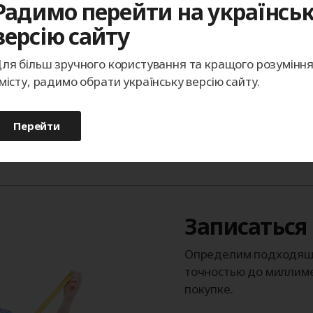
Радимо перейти на українсь
Каталог изображений
версію сайту
возможность поставки изделий в 
ля більш зручного користування та кращого розумінн
місту, радимо обрати українську версію сайту.
Перейти
Записаться
Определим подходящи
точностью до миллиме
покупке.