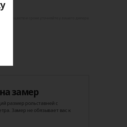
ку
данном цвете и сроки уточняйте у вашего дилера
я
 на замер
й размер рольставней с
тра. Замер не обязывает вас к