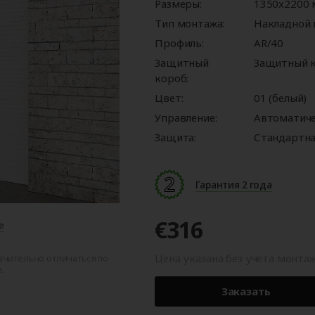
ые
для
орота
ры
Панорамные ворота
Автоматика для
Роллетные решетки
Перегрузочные
Размеры:
Автоматика для
Перегрузочные
1350x2200
орот
шелтеры)
гаражных ворот
площадки
промышленных 
тамбуры
Тип монтажа:
Накладной
Профиль:
AR/40
Защитный
Защитный к
короб:
Цвет:
01 (белый)
Управление:
Автоматич
Защита:
Стандартна
Гарантия 2 года
€316
е
Цена указана без учета монта
ачительно отличаться по
.
Заказать