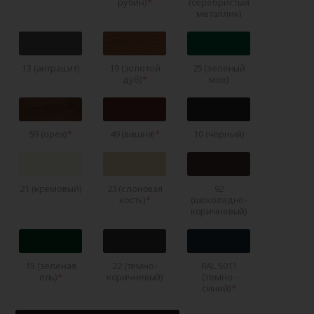
рубин)
(серебристый
металлик)
13 (антрацит)
19 (золотой
25 (зеленый
дуб)
мох)
59 (орех)
49 (вишня)
10 (черный)
21 (кремовый)
23 (слоновая
92
кость)
(шоколадно-
коричневый)
15 (зеленая
22 (темно-
RAL 5011
ель)
коричневый)
(темно-
синий)