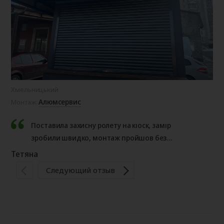
Хмельницький
Ол
Алюмсервис
Монтаж:
Мо
Поставила захисну ролету на кіоск, замір
зробили швидко, монтаж пройшов без
проблем. Результатом дуже задоволена,
Тетяна
рекомендую.
Те
Следующий отзыв