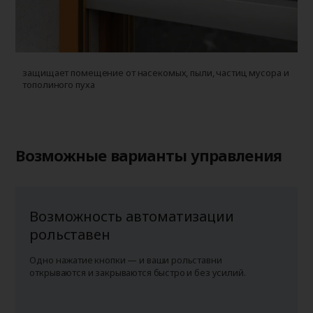
защищает помещение от насекомых, пыли, частиц мусора и
у
тополиного пуха
г
п
Возможные варианты управления
Возможность автоматизации
рольставен
Одно нажатие кнопки — и ваши рольставни
открываются и закрываются быстро и без усилий.