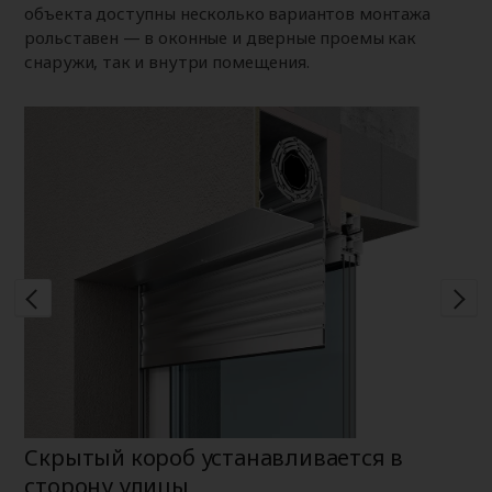
объекта доступны несколько вариантов монтажа
рольставен — в оконные и дверные проемы как
снаружи, так и внутри помещения.
Скрытый короб устанавливается в
Н
сторону улицы
К