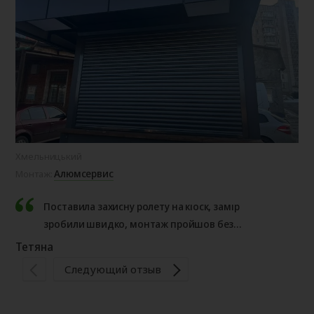
Хмельницький
Ол
Алюмсервис
Монтаж:
Мо
Поставила захисну ролету на кіоск, замір
зробили швидко, монтаж пройшов без
проблем. Результатом дуже задоволена,
Тетяна
рекомендую.
Те
Следующий отзыв