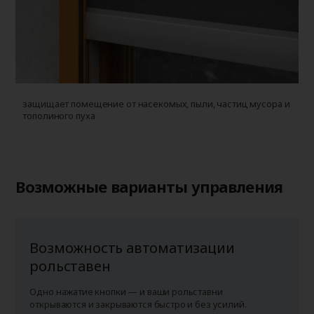
защищает помещение от насекомых, пыли, частиц мусора и
у
тополиного пуха
г
п
Возможные варианты управления
Возможность автоматизации
рольставен
Одно нажатие кнопки — и ваши рольставни
открываются и закрываются быстро и без усилий.