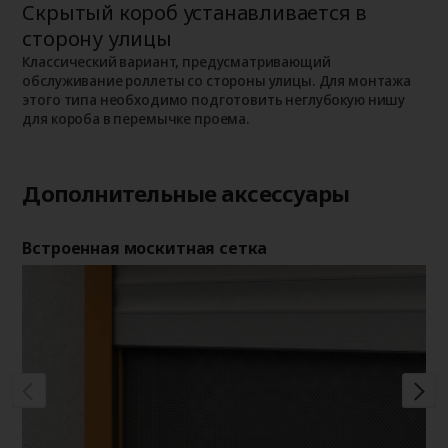
Скрытый короб устанавливается в
Н
сторону улицы
К
о
о
Классический вариант, предусматривающий
п
обслуживание роллеты со стороны улицы. Для монтажа
этого типа необходимо подготовить неглубокую нишу
для короба в перемычке проема.
Дополнительные аксессуары
Встроенная москитная сетка
Де