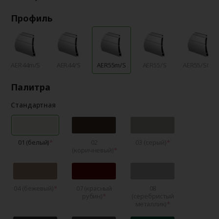
Профиль
AER44m/S
AER44/S
AER55m/S
AER55/S
AER55/SCR
Палитра
Стандартная
01 (белый)
02
03 (серый)
(коричневый)
04 (бежевый)
07 (красный
08
рубин)
(серебристый
металлик)