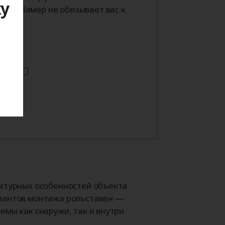
ку
тра. Замер не обязывает вас к
я
ектурных особенностей объекта
иантов монтажа рольставен —
емы как снаружи, так и внутри