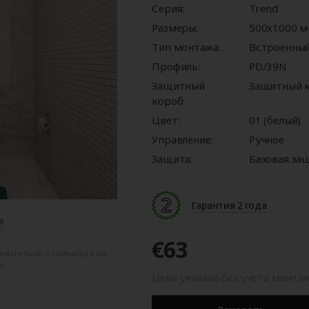
ые
для
орота
ры
Панорамные ворота
Автоматика для
Роллетные решетки
Перегрузочные
Автоматика для
Перегрузочные
Серия:
Trend
орот
шелтеры)
гаражных ворот
площадки
промышленных 
тамбуры
Размеры:
500x1000 
Тип монтажа:
Встроенны
Профиль:
PD/39N
Защитный
Защитный к
короб:
Цвет:
01 (белый)
Управление:
Ручное
Защита:
Базовая за
Гарантия 2 года
е
€63
ачительно отличаться по
.
Цена указана без учета монта