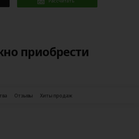
Рассчитать
жно приобрести
+38
тва
Отзывы
Хиты продаж