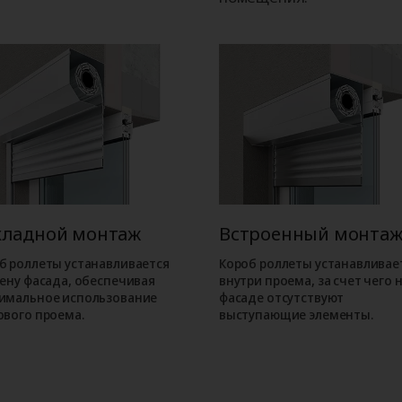
кладной монтаж
Встроенный монта
б роллеты устанавливается
Короб роллеты устанавливае
тену фасада, обеспечивая
внутри проема, за счет чего 
имальное использование
фасаде отсутствуют
ового проема.
выступающие элементы.