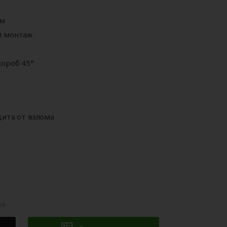
Аксессуары для
ворот
автоматики
мм
й монтаж
ороб 45°
щита от взлома
жа