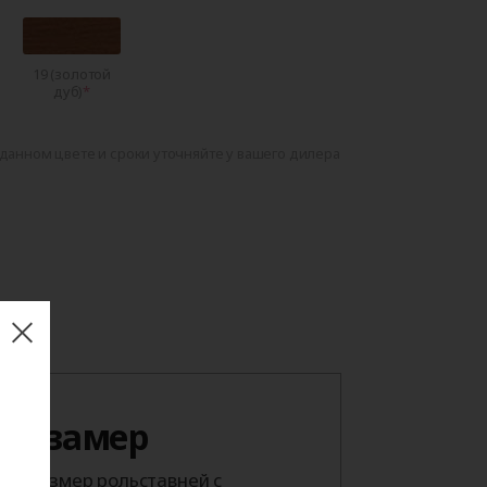
19 (золотой
дуб)
данном цвете и сроки уточняйте у вашего дилера
 на замер
й размер рольставней с