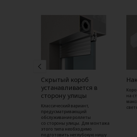
б
Скрытый короб
На
ся в
устанавливается в
Коро
ме
сторону улицы
на с
макс
ожен при
Классический вариант,
свет
орного
предусматривающий
м варианте
обслуживание роллеты
езначительно
со стороны улицы. Для монтажа
проем.
этого типа необходимо
подготовить неглубокую нишу