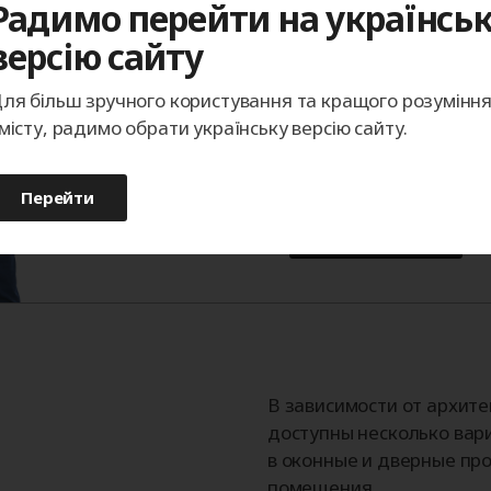
Радимо перейти на українсь
точностью до миллиме
версію сайту
покупке.
ля більш зручного користування та кращого розумінн
Телефон
місту, радимо обрати українську версію сайту.
Перейти
Записаться
В зависимости от архит
доступны несколько вар
в оконные и дверные про
помещения.