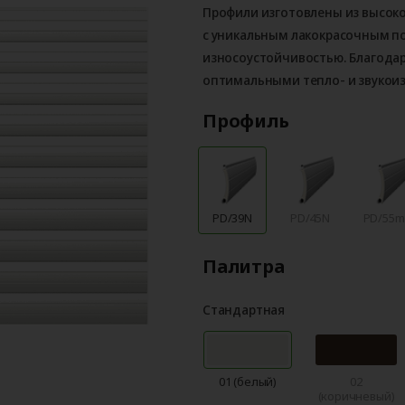
Профили изготовлены из высок
с уникальным лакокрасочным 
износоустойчивостью. Благода
оптимальными тепло- и звукои
Профиль
PD/39N
PD/45N
PD/55
Палитра
Стандартная
01 (белый)
02
(коричневый)