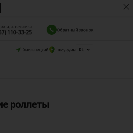
орота, автоматика
Обратный звонок
67) 110-33-25
RU
Хмельницкий
Шоу-румы
ие роллеты