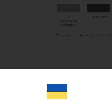
08
13 (антрацит)
(серебристый
металлик)
возможность поставки изделий в 
Записаться
Определим подходящи