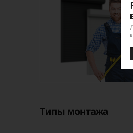
Д
в
Типы монтажа