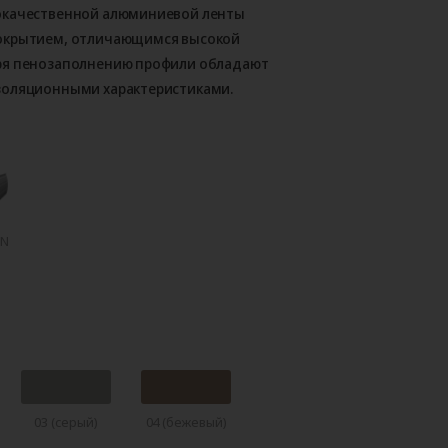
окачественной алюминиевой ленты
покрытием, отличающимся высокой
ря пенозаполнению профили обладают
золяционными характеристиками.
mN
03 (серый)
04 (бежевый)