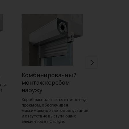
ж
Комбинированный
Встроен
монтаж коробом
коробом 
тся
наружу
на
Короб роллет
внутри проема
Короб располагается в нише над
фасаде отсут
проемом, обеспечивая
выступающие
максимальное светопропускание
таком монта
и отсутствие выступающих
роллета слива
элементов на фасаде.
как находитс