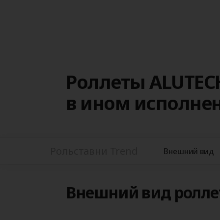
Роллеты ALUTEC
в ином исполне
Рольставни Trend
Внешний вид
Внешний вид роллет