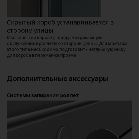
Скрытый короб устанавливается в
Н
сторону улицы
К
о
о
Классический вариант, предусматривающий
п
обслуживание роллеты со стороны улицы. Для монтажа
этого типа необходимо подготовить неглубокую нишу
для короба в перемычке проема.
Дополнительные аксессуары
Системы запирания роллет