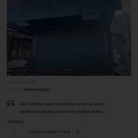
Хмельницький
Ол
Алюмсервис
Монтаж:
Мо
Поставила захисну ролету на кіоск, замір
зробили швидко, монтаж пройшов без
проблем. Результатом дуже задоволена,
Тетяна
рекомендую.
Те
Следующий отзыв