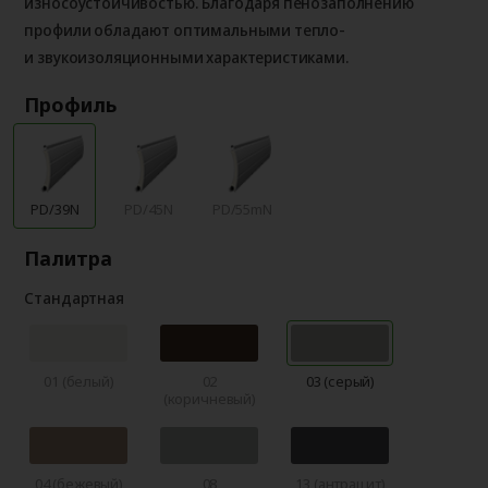
износоустойчивостью. Благодаря пенозаполнению
профили обладают оптимальными тепло-
и звукоизоляционными характеристиками.
Профиль
PD/39N
PD/45N
PD/55mN
Палитра
Стандартная
01 (белый)
02
03 (серый)
(коричневый)
04 (бежевый)
08
13 (антрацит)