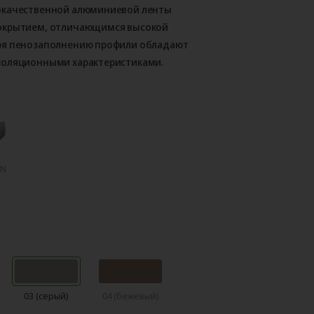
окачественной алюминиевой ленты
покрытием, отличающимся высокой
ря пенозаполнению профили обладают
золяционными характеристиками.
mN
03 (серый)
04 (бежевый)