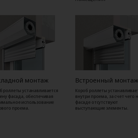
кладной монтаж
Встроенный монта
б роллеты устанавливается
Короб роллеты устанавливае
тену фасада, обеспечивая
внутри проема, за счет чего 
имальное использование
фасаде отсутствуют
ового проема.
выступающие элементы.