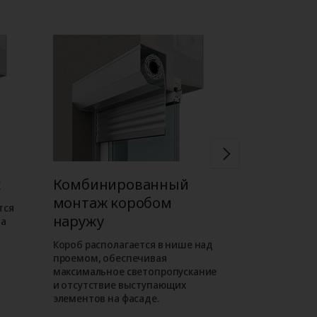
ж
Комбинированный
Встроен
монтаж коробом
коробом 
тся
наружу
на
Короб роллет
внутри проема
Короб располагается в нише над
фасаде отсут
проемом, обеспечивая
выступающие
максимальное светопропускание
таком монта
и отсутствие выступающих
роллета слива
элементов на фасаде.
как находитс