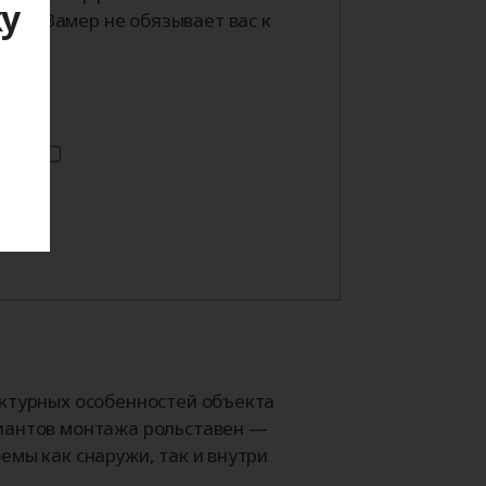
ку
тра. Замер не обязывает вас к
я
ектурных особенностей объекта
иантов монтажа рольставен —
емы как снаружи, так и внутри