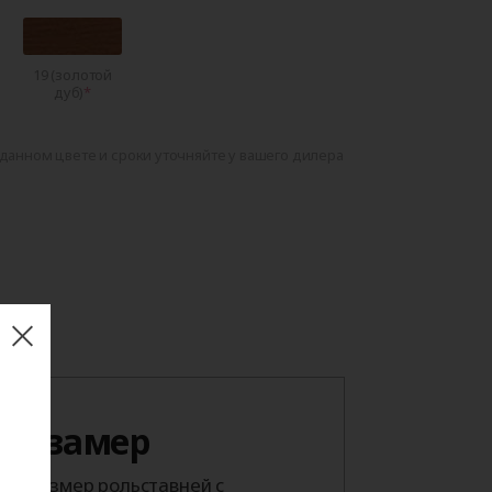
19 (золотой
дуб)
данном цвете и сроки уточняйте у вашего дилера
 на замер
й размер рольставней с