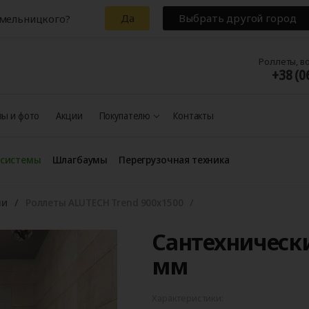
Да
Выбрать другой город
Хмельницкого?
Роллеты, в
+38 (0
ы и фото
Акции
Покупателю
Контакты
 системы
Шлагбаумы
Перегрузочная техника
ни
Роллеты ALUTECH Trend 900x1500
Сантехнически
мм
Характеристики: