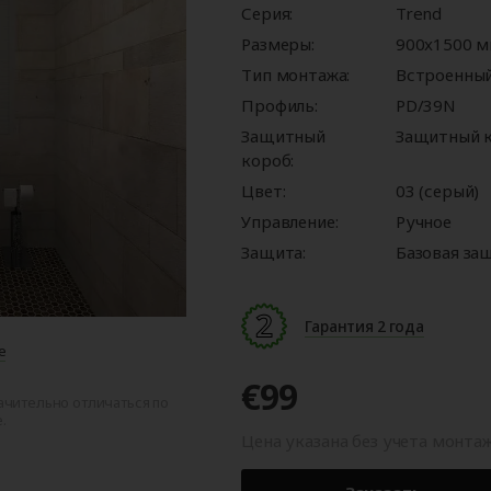
ые
для
орота
ры
Панорамные ворота
Автоматика для
Роллетные решетки
Перегрузочные
Автоматика для
Перегрузочные
Серия:
Trend
орот
шелтеры)
гаражных ворот
площадки
промышленных 
тамбуры
Размеры:
900x1500 
Тип монтажа:
Встроенны
Профиль:
PD/39N
Защитный
Защитный к
короб:
Цвет:
03 (серый)
Управление:
Ручное
Защита:
Базовая за
Гарантия 2 года
е
€99
ачительно отличаться по
.
Цена указана без учета монта