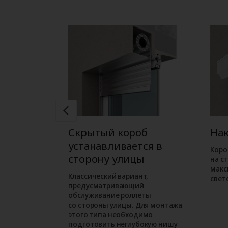
б
Скрытый короб
На
ся в
устанавливается в
Коро
ме
сторону улицы
на с
макс
ожен при
Классический вариант,
свет
орного
предусматривающий
м варианте
обслуживание роллеты
езначительно
со стороны улицы. Для монтажа
проем.
этого типа необходимо
подготовить неглубокую нишу