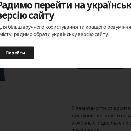
Радимо перейти на українсь
точностью до миллиме
версію сайту
покупке.
ля більш зручного користування та кращого розумінн
Телефон
місту, радимо обрати українську версію сайту.
Перейти
Записаться
В зависимости от архит
доступны несколько вар
в оконные и дверные про
помещения.