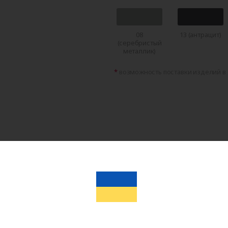
08
13 (антрацит)
(серебристый
металлик)
возможность поставки изделий в 
Записаться
Определим подходящи