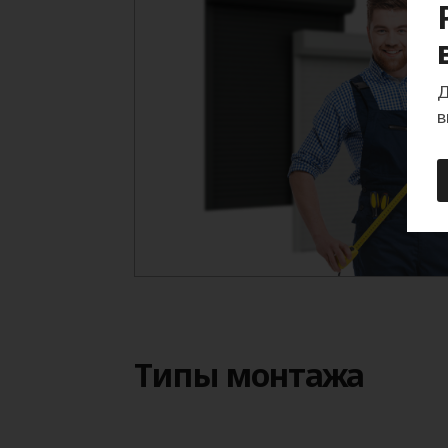
Д
в
Типы монтажа