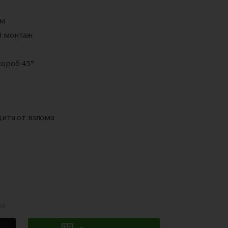
Аксессуары для
ворот
автоматики
мм
й монтаж
ороб 45°
щита от взлома
жа