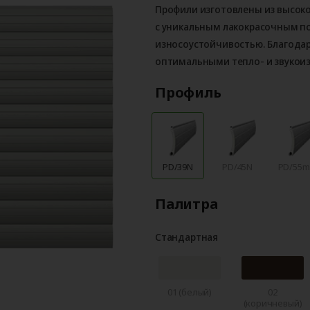
Профили изготовлены из высок
с уникальным лакокрасочным 
износоустойчивостью. Благода
оптимальными тепло- и звукои
Профиль
PD/39N
PD/45N
PD/55
Палитра
Стандартная
01 (белый)
02
(коричневый)