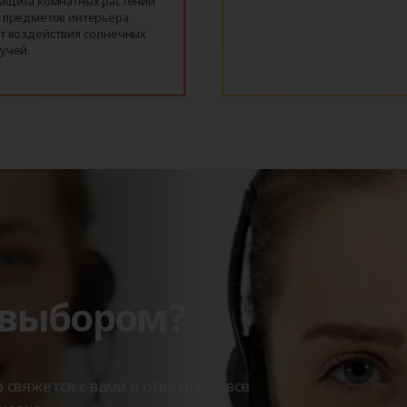
ащита комнатных растений
 предметов интерьера
т воздействия солнечных
учей.
 выбором?
вяжется с вами и ответит на все