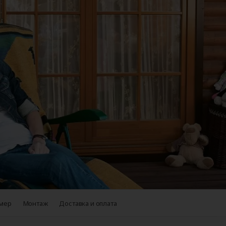
Аксессуары для
ворот
автоматики
+38
мер
Монтаж
Доставка и оплата