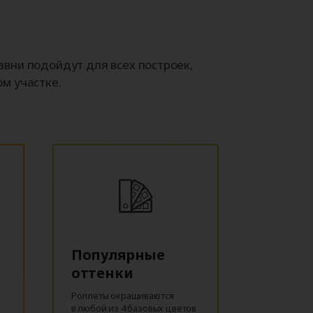
вни подойдут для всех построек,
м участке.
Популярные
оттенки
Роллеты окрашиваются
в любой из 4 базовых цветов