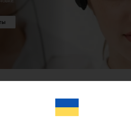
новке.
ты
льность