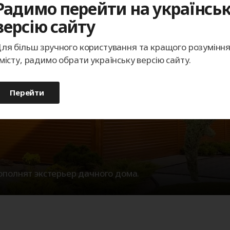
Радимо перейти на українсь
версію сайту
ля більш зручного користування та кращого розумінн
місту, радимо обрати українську версію сайту.
Перейти
полнят экстерьер дачного дома.