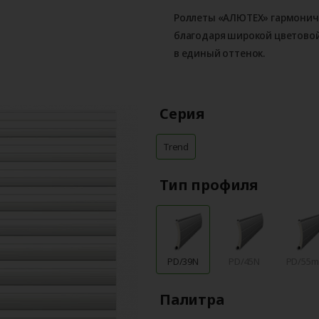
Роллеты «АЛЮТЕХ» гармоничн
благодаря широкой цветовой
в единый оттенок.
Серия
Trend
Тип профиля
PD/39N
PD/45N
PD/55
Палитра