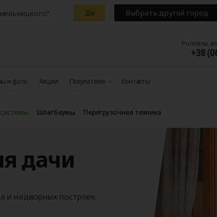
Да
Выбрать другой город
Хмельницкого?
Роллеты, в
+38 (0
ы и фото
Акции
Покупателю
Контакты
 системы
Шлагбаумы
Перегрузочная техника
ля дачи
 и надворных построек.