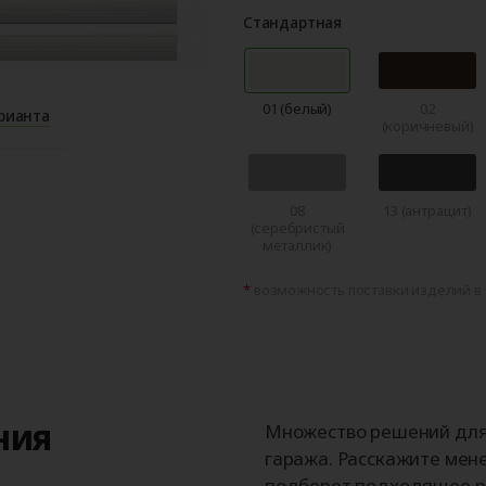
Стандартная
01 (белый)
02
рианта
(коричневый)
08
13 (антрацит)
(серебристый
металлик)
возможность поставки изделий в 
ния
Множество решений для 
гаража. Расскажите мене
подберет подходящее р