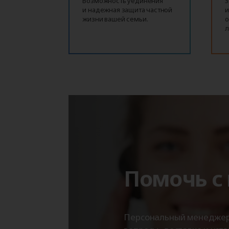
Возможность уединения
З
и надежная защита частной
и
жизни вашей семьи.
о
л
Помочь с
Персональный менеджер с