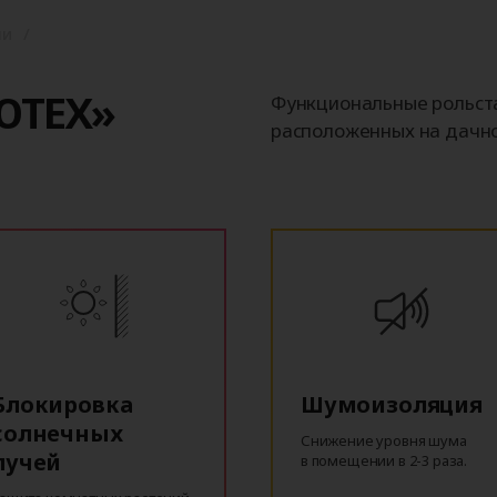
ни
ЮТЕХ»
Функциональные рольста
расположенных на дачно
Блокировка
Шумоизоляция
солнечных
Снижение уровня шума
лучей
в помещении в 2-3 раза.