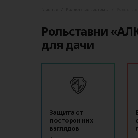
Главная
Роллетные системы
Рольстав
Рольставни «АЛ
для дачи
Защита от
посторонних
взглядов