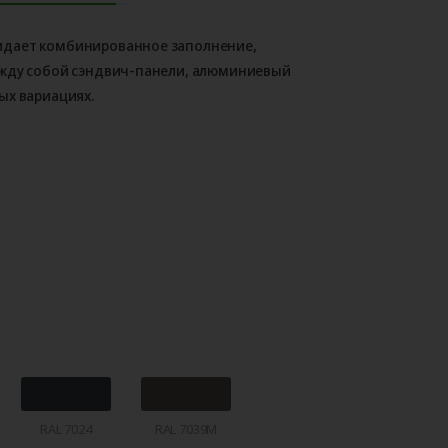
идает комбинированное заполнение,
ежду собой сэндвич-панели, алюминиевый
ых вариациях.
RAL 7024
RAL 7039M