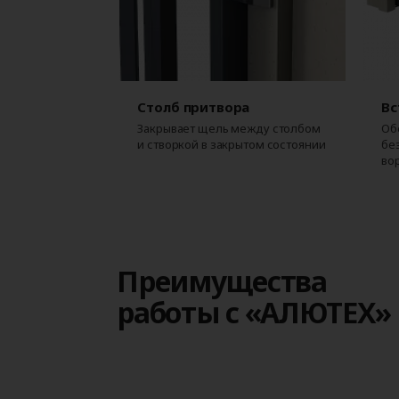
Столб притвора
Вс
Закрывает щель между столбом
Об
и створкой в закрытом состоянии
бе
во
Преимущества
работы с «АЛЮТЕХ»