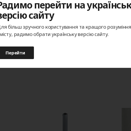
Радимо перейти на українсь
версію сайту
Телефон
ля більш зручного користування та кращого розумінн
місту, радимо обрати українську версію сайту.
Записаться
Перейти