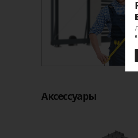
Д
в
Aксессуары