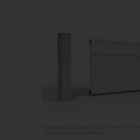
Дизайнеры ООО «Алютех‑К» работают над пос
стандартных текстур для ворот.