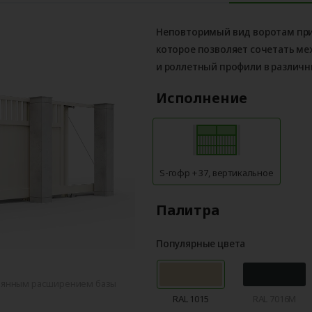
Неповторимый вид воротам пр
которое позволяет сочетать м
и роллетный профили в различн
Исполнение
S-гофр + 37, вертикальное
Палитра
Популярные цвета
тоянным расширением базы
RAL 1015
RAL 7016M