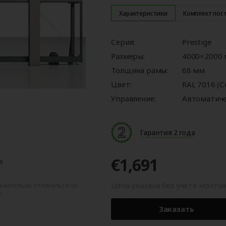
ые
для
орота
ры
Панорамные ворота
Автоматика для
Роллетные решетки
Перегрузочные
Автоматика для
Перегрузочные
орот
шелтеры)
гаражных ворот
площадки
промышленных 
тамбуры
Характеристики
Комплект пос
Серия:
Prestige
Размеры:
4000×2000
Толщина рамы:
68 мм
Цвет:
RAL 7016 (
Управление:
Автоматич
Гарантия 2 года
€1,691
е
Цена указана без учета монта
ачительно отличаться по
.
Заказать