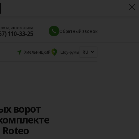
орота, автоматика
Обратный звонок
67) 110-33-25
RU
Хмельницкий
Шоу-румы
ых ворот
 комплекте
 Roteo