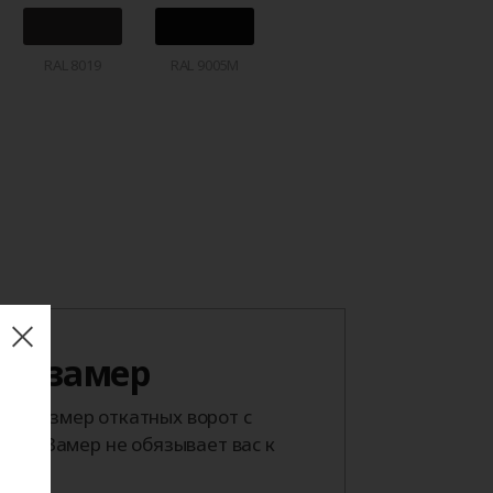
RAL 8019
RAL 9005M
 на замер
й размер откатных ворот с
тра. Замер не обязывает вас к