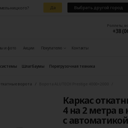
Да
Выбрать другой город
Хмельницкого?
Роллеты, в
+38 (0
ы и фото
Акции
Покупателю
Контакты
 системы
Шлагбаумы
Перегрузочная техника
ткатные ворота
Ворота ALUTECH Prestige 4000×2000
Каркас откатн
4 на 2 метра в
с автоматикой