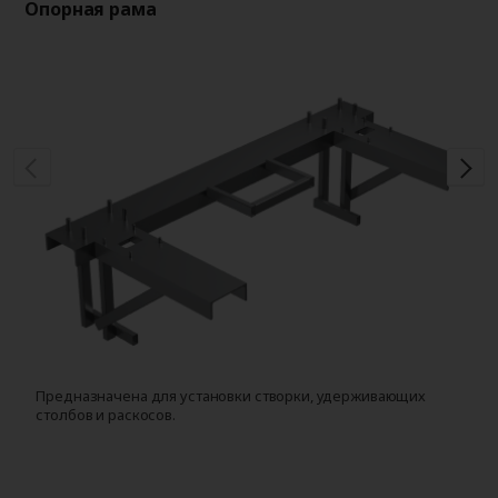
Опорная рама
Оп
Предназначена для установки створки, удерживающих
Д
столбов и раскосов.
с