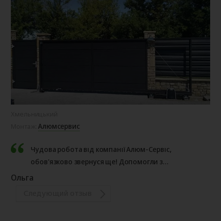
Хмельницький
Алюмсервис
Монтаж:
Чудова робота від компанії Алюм-Сервіс,
обов'язково звернуся ще! Допомогли з
консультацією по відкатним воротам, завдяки
Ольга
чому був обраний більш правильний варіант!
Следующий отзыв