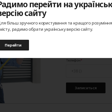
Радимо перейти на українсь
версію сайту
Записаться
ля більш зручного користування та кращого розумінн
місту, радимо обрати українську версію сайту.
Определим подходящи
точностью до миллиме
покупке.
Перейти
Телефон
Записаться