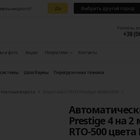
Да
Выбрать другой город
Хмельницкого?
Роллеты, в
+38 (0
ы и фото
Акции
Покупателю
Контакты
 системы
Шлагбаумы
Перегрузочная техника
ткатные ворота
Ворота ALUTECH Prestige 4000x2000
Автоматическ
Prestige 4 на 
RTO-500 цвета