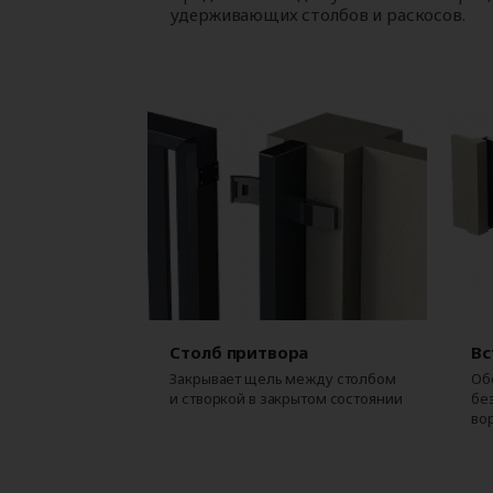
удерживающих столбов и раскосов.
Столб притвора
Вс
Закрывает щель между столбом
Об
и створкой в закрытом состоянии
бе
во