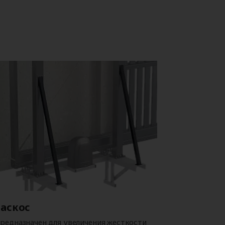
Раскос
редназначен для увеличения жесткости