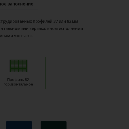
ое заполнение
струдированных профилей 37 или 82 мм
онтальном или вертикальном исполнении
типами монтажа.
Профиль 82,
горизонтальное