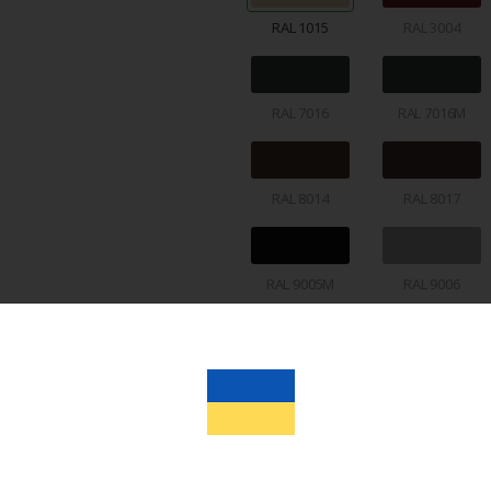
RAL 1015
RAL 3004
RAL 7016
RAL 7016M
RAL 8014
RAL 8017
RAL 9005M
RAL 9006
ADS 703