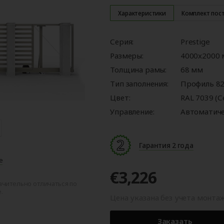
ые
для
орота
ры
Панорамные ворота
Автоматика для
Роллетные решетки
Перегрузочные
Автоматика для
Перегрузочные
орот
шелтеры)
гаражных ворот
площадки
промышленных 
тамбуры
Характеристики
Комплект пос
Серия:
Prestige
Размеры:
4000x2000
Толщина рамы:
68 мм
Тип заполнения:
Профиль 82
Цвет:
RAL 7039 (
Управление:
Автоматич
Гарантия 2 года
е
€3,226
ачительно отличаться по
.
Цена указана без учета монта
Заказать