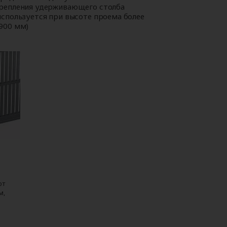
репления удерживающего столба
используется при высоте проема более
900 мм)
ют
м,