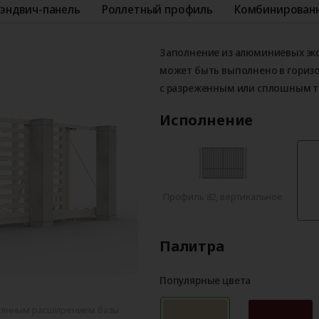
эндвич-панель
Роллетный профиль
Комбинированн
Заполнение из алюминиевых эк
может быть выполнено в гориз
с разреженным или сплошным 
Исполнение
Профиль 82, вертикальное
Палитра
Популярные цвета
тоянным расширением базы