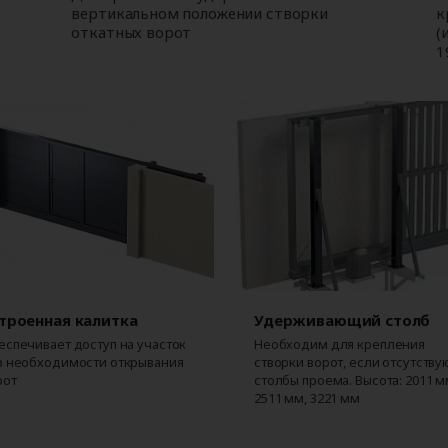
вертикальном положении створки
к
откатных ворот
(
1
троенная калитка
Удерживающий столб
еспечивает доступ на участок
Необходим для крепления
з необходимости открывания
створки ворот, если отсутству
рот
столбы проема. Высота: 2011 м
2511 мм, 3221 мм