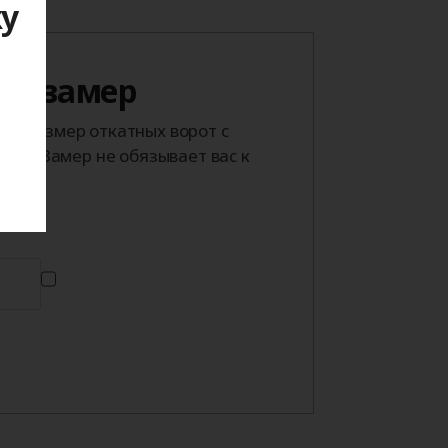
ку
 на замер
я
й размер откатных ворот с
тра. Замер не обязывает вас к