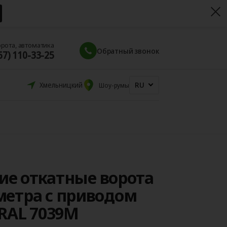
орота, автоматика
Обратный звонок
67) 110-33-25
RU
Хмельницкий
Шоу-румы
ие откатные ворота
2 метра с приводом
 RAL 7039M