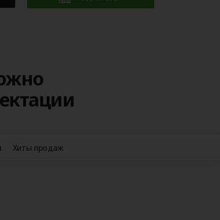
можно
лектации
+38
ы
Хиты продаж