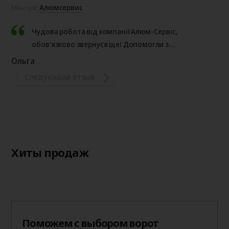
Алюмсервис
Монтаж:
Чудова робота від компанії Алюм-Сервіс,
обов'язково звернуся ще! Допомогли з
консультацією по відкатним воротам, завдяки
Ольга
чому був обраний більш правильний варіант!
Следующий отзыв
Хиты продаж
Поможем с выбором ворот