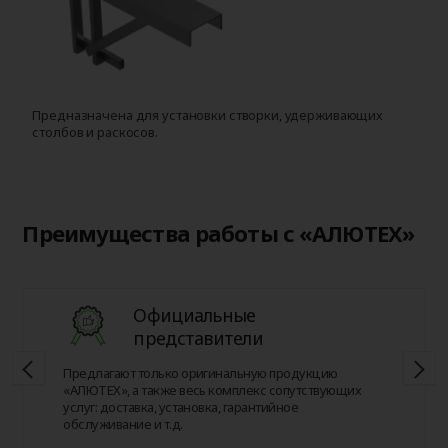
Предназначена для установки створки, удерживающих
Д
столбов и раскосов.
с
Преимущества работы с «АЛЮТЕХ»
Официальные
представители
Предлагают только оригинальную продукцию
«АЛЮТЕХ», а также весь комплекс сопутствующих
услуг: доставка, установка, гарантийное
обслуживание и т.д.