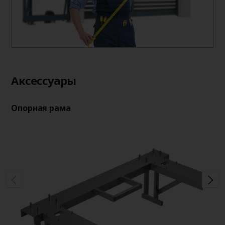
Aксессуары
Опорная рама
Оп