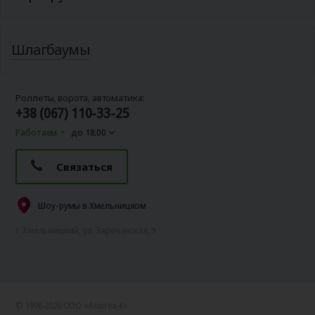
Шлагбаумы
Роллеты, ворота, автоматика:
+38 (067) 110-33-25
Работаем
до 18:00
Связаться
Шоу-румы в Хмельницком
г. Хмельницкий, ул. Заречанская, 9
© 1996-2026 ООО «Алютех‑К»