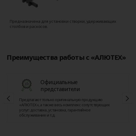
Предназначена для установки створки, удерживающих
Д
столбов и раскосов.
с
Преимущества работы с «АЛЮТЕХ»
Официальные
представители
Предлагают только оригинальную продукцию
«АЛЮТЕХ», а также весь комплекс сопутствующих
услуг: доставка, установка, гарантийное
обслуживание и т.д.