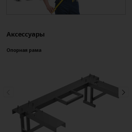
Aксессуары
Опорная рама
Оп