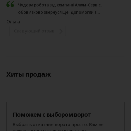
Чудова робота від компанії Алюм-Сервіс,
обов'язково звернуся ще! Допомогли з
консультацією по відкатним воротам, завдяки
Ольга
чому був обраний більш правильний варіант!
Следующий отзыв
Хиты продаж
Поможем с выбором ворот
Выбрать откатные ворота просто. Вам не
нужно самостоятельно изучать их