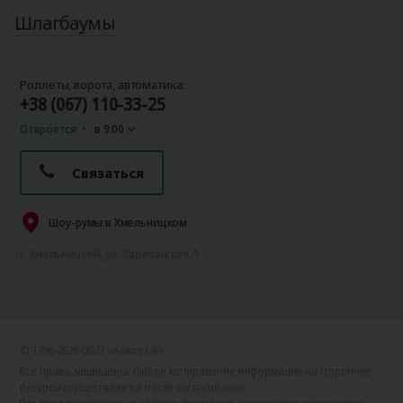
Шлагбаумы
Роллеты, ворота, автоматика:
+38 (067) 110-33-25
Откроется
в 9:00
Связаться
Шоу-румы в Хмельницком
г. Хмельницкий, ул. Заречанская, 9
© 1996-2026 ООО «Алютех‑К»
Все права защищены. Любое копирование информации на сторонние
ресурсы осуществляется после согласования.