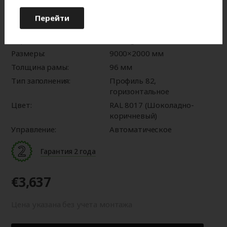
оттенку от изображения на мониторе.
Перейти
Характеристики:
Серия:
Prestige
Размеры:
9000×2000 мм
Толщина рамы:
96 мм
Тип заполнения:
Профиль 82,
горизонтальное
Цвет:
RAL 8017 (Шоколадно-
коричневый)
Управление:
Автоматическое
Гарантия 2 года
€3,637
Цена указана без учета монтажа