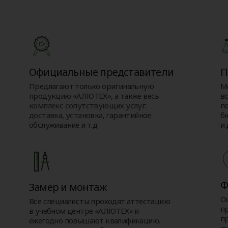
Официальные представители
П
Предлагают только оригинальную
М
продукцию «АЛЮТЕХ», а также весь
в
комплекс сопутствующих услуг:
п
доставка, установка, гарантийное
б
обслуживание и т.д.
и 
Ф
Замер и монтаж
О
Все специалисты проходят аттестацию
п
в учебном центре «АЛЮТЕХ» и
п
ежегодно повышают квалификацию.
въ