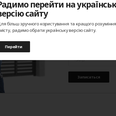
Радимо перейти на українсь
Записаться
версію сайту
Определим подходящи
ля більш зручного користування та кращого розумінн
точностью до миллиме
місту, радимо обрати українську версію сайту.
покупке.
Перейти
Телефон
Записаться