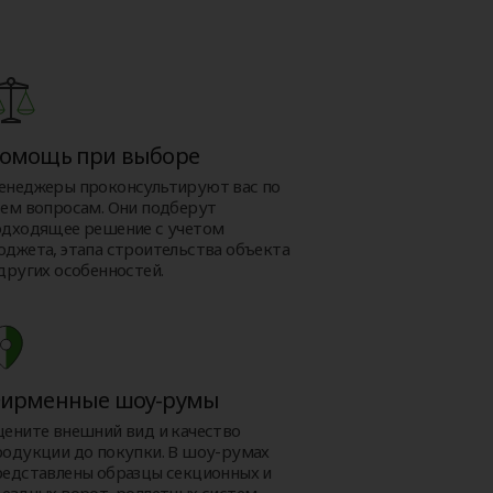
омощь при выборе
енеджеры проконсультируют вас по
сем вопросам. Они подберут
одходящее решение с учетом
юджета, этапа строительства объекта
других особенностей.
ирменные шоу-румы
цените внешний вид и качество
родукции до покупки. В шоу-румах
редставлены образцы секционных и
ездных ворот, роллетных систем,