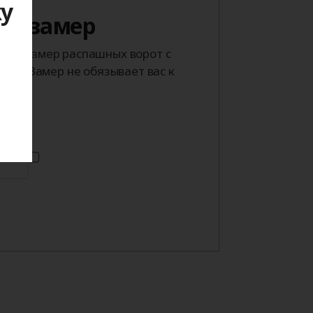
ку
 на замер
й размер распашных ворот с
я
тра. Замер не обязывает вас к