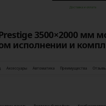
Доставка и оплата
Prestige 3500×2000 мм 
ном исполнении и комп
д
Аксессуары
Автоматика
Преимущества
Отзыв
эндвич-панель
Роллетный профиль
Комбинированн