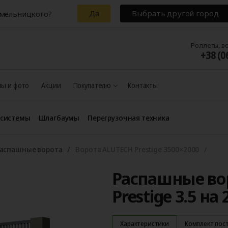
Да
Выбрать другой город
Хмельницкого?
Роллеты, в
+38 (0
ы и фото
Акции
Покупателю
Контакты
 системы
Шлагбаумы
Перегрузочная техника
аспашные ворота
Ворота ALUTECH Prestige 3500×2000
Распашные во
Prestige 3.5 на
Характеристики
Комплект пос