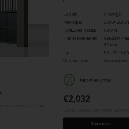
ые
для
орота
ры
Панорамные ворота
Автоматика для
Роллетные решетки
Перегрузочные
Автоматика для
Перегрузочные
орот
шелтеры)
гаражных ворот
площадки
промышленных 
тамбуры
Серия:
Prestige
Размеры:
3500×2000
Толщина рамы:
68 мм
Тип заполнения:
Сэндвич-па
37 мм
Цвет:
RAL 7016 (
Управление:
Автоматич
Гарантия 2 года
е
€2,032
ачительно отличаться по
Цена указана без учета монта
.
Заказать