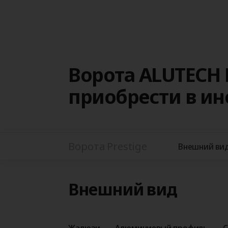
Ворота ALUTECH 
приобрести в и
Ворота Prestige
Внешний ви
Внешний вид
Жалюзи
Алюминиевый профиль
С