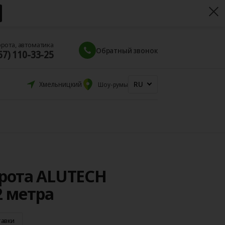
орота, автоматика
Обратный звонок
67) 110-33-25
RU
Хмельницкий
Шоу-румы
рота ALUTECH
 2 метра
тавки