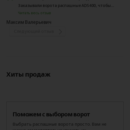
Заказывали ворота распашные ADS400, чтобы
не открывать/закрывать лишний раз, и
Читать весь отзыв
повысить тем самым срок эксплуатации ворот,
Максим Валерьевич
решили заказать калитку. Конечно же только из
Следующий отзыв
алюминия профиля "АЛЮТЕХ" с заполнением
сэндвич панелями, как и в воротах....
Хиты продаж
Поможем с выбором ворот
Выбрать распашные ворота просто. Вам не
нужно самостоятельно изучать их