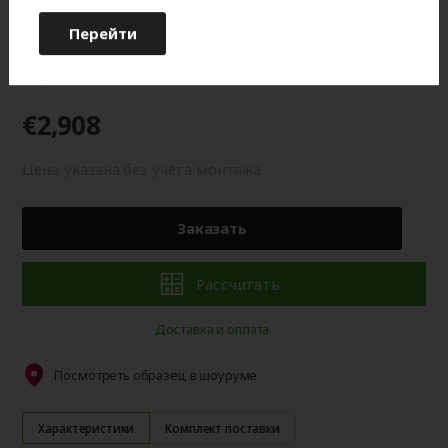
оттенку от изображения на мониторе.
Перейти
Гарантия 2 года
€2,908
Цена указана без учета монтажа
Заказать
Рассчитать
Доставка и оплата
Посмотреть образец в шоуруме
Характеристики
Комплект поставки