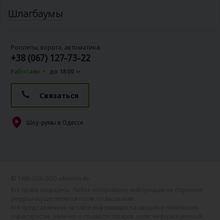
Шлагбаумы
Роллеты, ворота, автоматика:
+38 (067) 127-73-22
Работаем
до 18:00
Связаться
Шоу-румы в Одессе
© 1996-2026 ООО «Алютех‑К»
Все права защищены. Любое копирование информации на сторонние
ресурсы осуществляется после согласования.
Вся представленная на сайте информация, касающаяся технических
характеристик, наличия и стоимости товаров, носит информационный