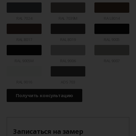
RAL 7024
RAL 7039M
RA L8014
RAL 8017
RAL 8019
RAL 9005
RAL 9005M
RAL 9006
RAL 9007
RAL 9016
ADS 703
Получить консультацию
Записаться на замер