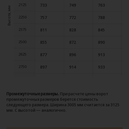
2125
733
749
763
2125
Высота, мм
2250
757
772
788
2250
2375
811
828
845
2375
2500
855
872
890
2500
2625
877
896
913
2625
2750
897
914
933
2750
2875
918
938
956
2875
3000
966
986
1,006
1
3000
Промежуточные размеры.
При расчете цены ворот
промежуточных размеров берется стоимость
3125
986
1,005
1,026
1
3125
следующего размера. Ширина 3005 мм считается за 3125
мм. С высотой — аналогично.
3250
1,002
1,021
1,043
1
3250
3375
1,020
1,041
1,062
1
3375