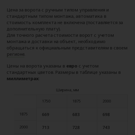
Цена за ворота с ручным типом управления и
стандартным типом монтажа, автоматика в
стоимость комплекта не включена (поставляется за
дополнительную плату).
Для точного расчета стоимости ворот с учетом
монтажа и доставки на объект, необходимо
обращаться к официальным представителям в своем
регионе
.
Цены на ворота указаны в
евро
с учетом
стандартных цветов. Размеры в таблице указаны в
миллиметрах
:
Ширина, мм
1750
1875
2000
2
1750
1875
2000
2
1875
669
683
698
1875
2000
713
728
743
2000