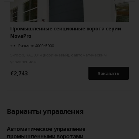
Промышленные секционные ворота серии
NovaPro
Размер: 4000×5000
S-гофр, RAL 8014 (коричневый), с автоматическим
управлением
€2,743
€
Заказать
Варианты управления
Автоматическое управление
промышленными воротами