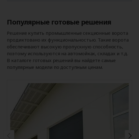
6000
2,186
2,230
2,277
2
6000
Популярные готовые решения
Решение купить промышленные секционные ворота
продиктовано их функциональностью. Такие ворота
обеспечивают высокую пропускную способность,
поэтому используются на автомойках, складах и т.д.
В каталоге готовых решений вы найдете самые
популярные модели по доступным ценам.
П
N
S
у