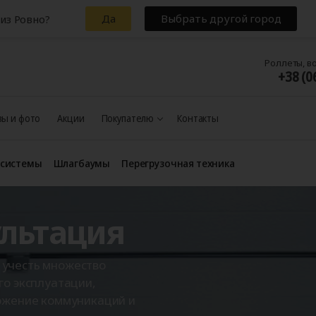
Да
Выбрать другой город
из Ровно?
Роллеты, в
+38 (0
ы и фото
Акции
Покупателю
Контакты
 системы
Шлагбаумы
Перегрузочная техника
ультация
 учесть множество
го эксплуатации,
ложение коммуникаций и