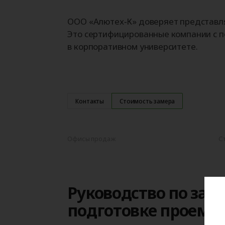
ООО «Алютех‑К» доверяет представля
Это сертифицированные компании с п
в корпоративном университете.
Контакты
Стоимость замера
Офисы продаж
С
Руководство по зам
подготовке проема