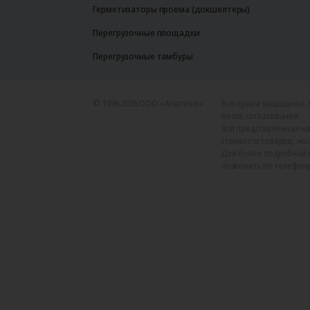
Герметизаторы проема (докшелтеры)
Перегрузочные площадки
Перегрузочные тамбуры
© 1996-2026 ООО «Алютех‑К»
Все права защищены. 
после согласования.
Вся представленная на
стоимости товаров, но
Для более подробной 
позвонить по телефону +