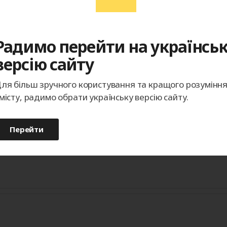
пока находится на этапе строительства, мы подготов
еты на вопросы о подходящих материалах отделки, 
Радимо перейти на українсь
версію сайту
кто решил самостоятельно провести замер, подготовку
 к нашим специалистам, изучите представленную инф
ля більш зручного користування та кращого розумінн
вке своими силами.
місту, радимо обрати українську версію сайту.
Перейти