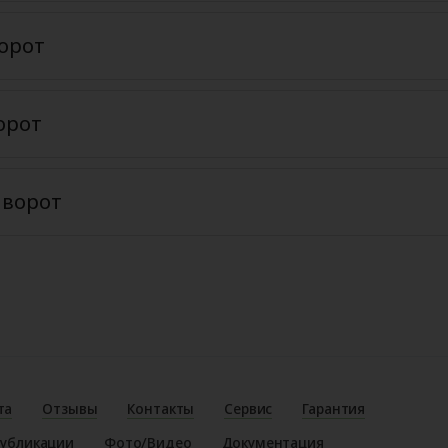
орот
орот
 ворот
та
Отзывы
Контакты
Сервис
Гарантия
убликации
Фото/Видео
Документация