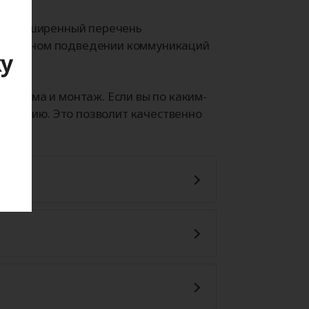
или расширенный перечень
правильном подведении коммуникаций
ку
 проема и монтаж. Если вы по каким-
ормацию. Это позволит качественно
я