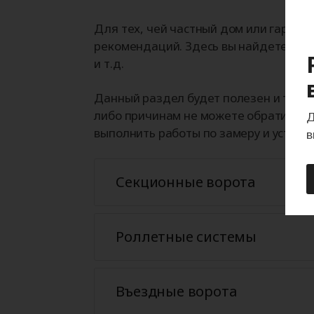
Для тех, чей частный дом или гараж 
рекомендаций. Здесь вы найдете отв
и т.д.
Данный раздел будет полезен и тем, 
либо причинам не можете обратиться
Д
выполнить работы по замеру и устано
в
Секционные ворота
Роллетные системы
Въездные ворота