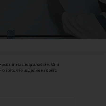
Аксессуары для
ворот
автоматики
+38
цированным специалистам. Они
ию того, что изделие надолго