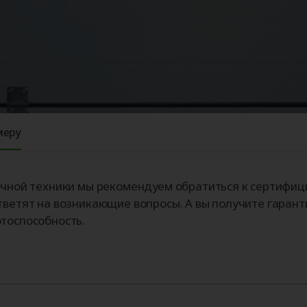
ые
для
орота
ры
Панорамные ворота
Автоматика для
Роллетные решетки
Перегрузочные
Автоматика для
Перегрузочные
орот
шелтеры)
гаражных ворот
площадки
промышленных 
тамбуры
меру
зочной техники мы рекомендуем обратиться к сертифи
тветят на возникающие вопросы. А вы получите гарант
тоспособность.