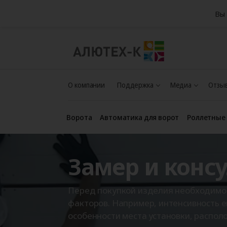
Вы 
О компании
Поддержка
Медиа
Отзыв
Ворота
Автоматика для ворот
Роллетные
Замер и конс
Перед покупкой изделия необходимо
факторов. Например, интенсивность е
особенности места установки, распо