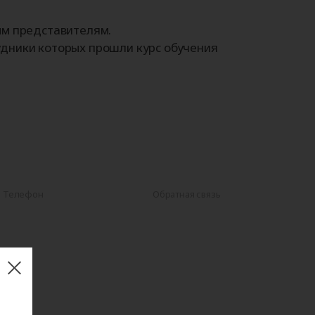
ым представителям.
дники которых прошли курс обучения
Телефон
Обратная связь