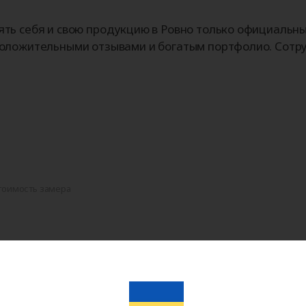
ть себя и свою продукцию в Ровно только официальн
оложительными отзывами и богатым портфолио. Сотру
тоимость замера
еру и