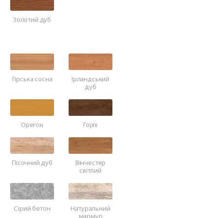
Золотий дуб
Гірська сосна
Ірландський
дуб
Орегон
Горіх
Пісочний дуб
Вінчестер
світлий
Сірий бетон
Натуральний
мармур