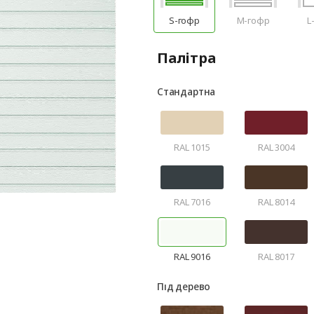
S-гофр
M-гофр
L
Палітра
Стандартна
RAL 1015
RAL 3004
RAL 7016
RAL 8014
RAL 9016
RAL 8017
Під дерево