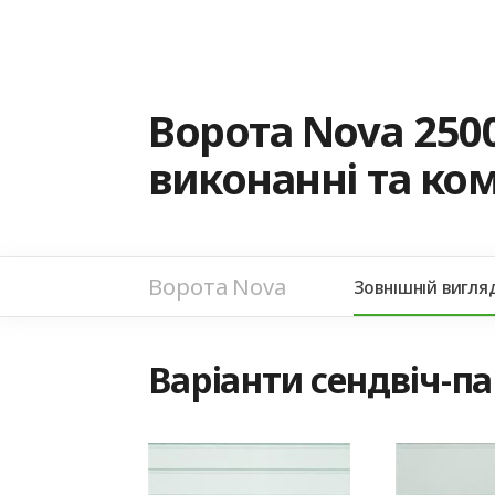
Ворота Nova 250
виконанні та ко
Ворота Nova
Зовнішній вигля
Варіанти сендвіч-п