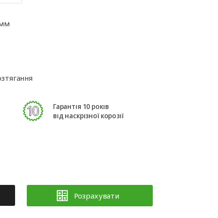
ні
Аксесуари для
іт
автоматики
 мм
зтягання
Гарантія 10 років
від наскрізної корозії
Розрахувати