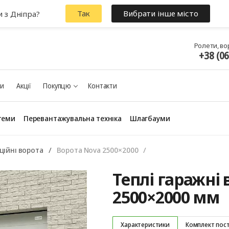
Так
Вибрати інше місто
и з Дніпра?
Ролети, во
+38 (0
ки
Акції
Покупцю
Контакти
теми
Перевантажувальна техніка
Шлагбауми
ційні ворота
Ворота Nova 2500×2000
Теплі гаражні 
2500×2000 мм
Характеристики
Комплект пос