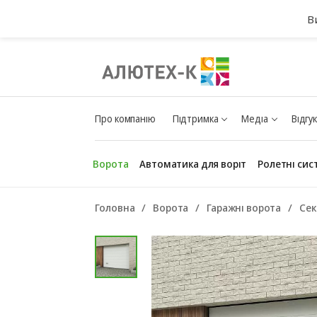
В
Про компанію
Підтримка
Медіа
Відгу
Ворота
Автоматика для воріт
Ролетні сис
Головна
Ворота
Гаражні ворота
Сек