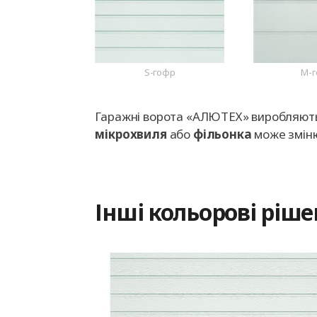
S-гофр
M-
Гаражні ворота «АЛЮТЕХ» виробляються
мікрохвиля
або
фільонка
може змін
Інші кольорові ріш