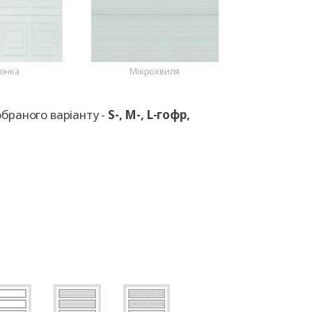
онка
Мікрохвиля
обраного варіанту -
S-, M-, L-гофр,