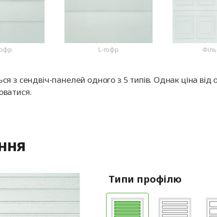
гофр
L-гофр
Філь
 з сендвіч-панелей одного з 5 типів. Однак ціна від 
юватися.
ення
Типи профілю