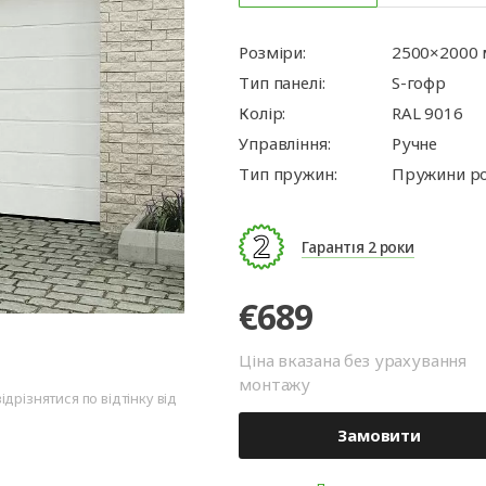
ворота
для
та
ри
Панорамні ворота
Автоматика для
Ролетні решітки
Перевантажувальні
Автоматика для
Перевантажуваль
оріт
шелтери)
гаражних воріт
майданчики
промислових вор
тамбури
Розміри:
2500×2000
Тип панелі:
S-гофр
Колір:
RAL 9016
Управління:
Ручне
Тип пружин:
Пружини ро
Гарантія 2 роки
€689
Ціна вказана без урахування
монтажу
дрізнятися по відтінку від
Замовити