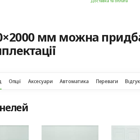
Доставка та оплата
0×2000 мм можна придб
мплектації
д
Опції
Аксесуари
Автоматика
Переваги
Відгу
анелей