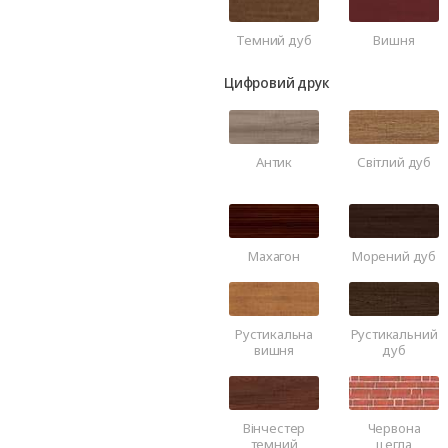
Темний дуб
Вишня
Цифровий друк
Антик
Світлий дуб
Махагон
Морений дуб
Рустикальна
Рустикальний
вишня
дуб
Вінчестер
Червона
темний
цегла