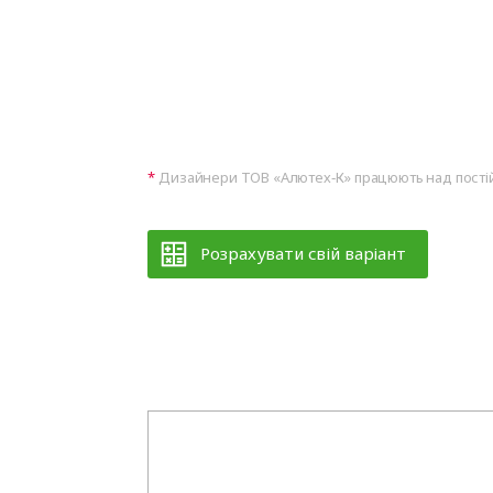
Дизайнери ТОВ «Алютех‑К» працюють над постій
Розрахувати свій варіант