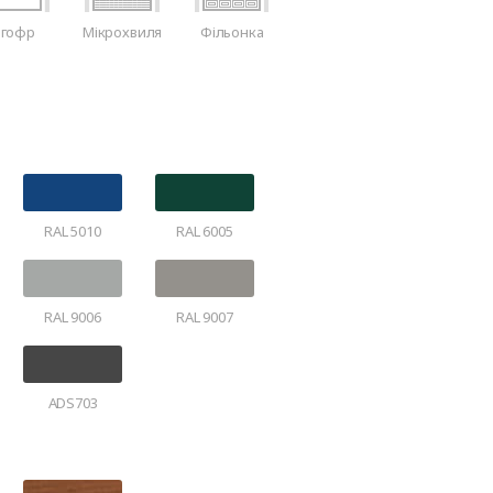
-гофр
Мікрохвиля
Фільонка
RAL 5010
RAL 6005
RAL 9006
RAL 9007
ADS703