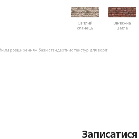
Світлий
Вінтажна
сланець
цегла
ним розширенням бази стандартних текстур для воріт.
Записатися 