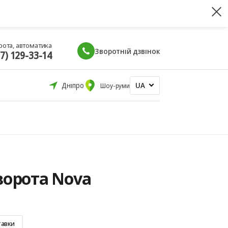
рота, автоматика
Зворотній дзвінок
67) 129-33-14
UA
Дніпро
Шоу-руми
ворота Nova
тавки