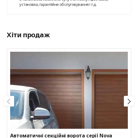
установка, гарантійне обслуговування і т.д.
Хіти продаж
С
R
к
Автоматичні секційні ворота серії Nova