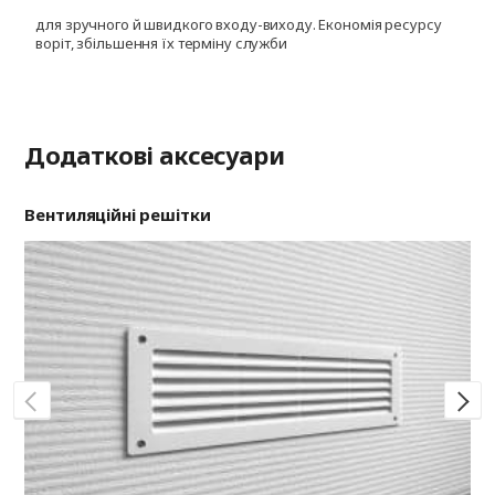
для зручного й швидкого входу-виходу. Економія ресурсу
д
воріт, збільшення їх терміну служби
і
ф
Додаткові аксесуари
Вентиляційні решітки
Ри