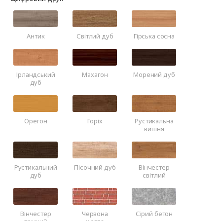
Антик
Світлий дуб
Гірська сосна
Ірландський
Махагон
Морений дуб
дуб
Орегон
Горіх
Рустикальна
вишня
Рустикальний
Пісочний дуб
Вінчестер
дуб
світлий
Вінчестер
Червона
Сірий бетон