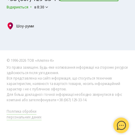
Відкриється
в 8:30
Шоу-руми
© 1996-2026 ТОВ «Алютех‑К»
Усі права захищені. Будь-яке копіювання інформації на сторонні ресурси
здійснюється після узгодження.
Вся представлена на сайті інформація, що стосується технічних
характеристик, наявності та вартості товарів, носить інформаційний
характер і не є публічною офертою.
Для більш докладної і точної інформації необхідно звернутися в офіс
компанії або зателефонувати +38 (067) 129-33-14.
Політика обробки
персональних даних