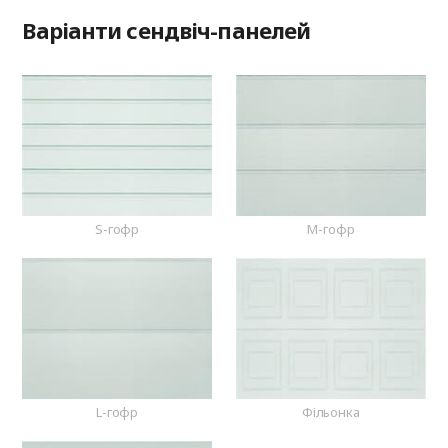
Варіанти сендвіч-панелей
S-гофр
M-гофр
L-гофр
Фільонка