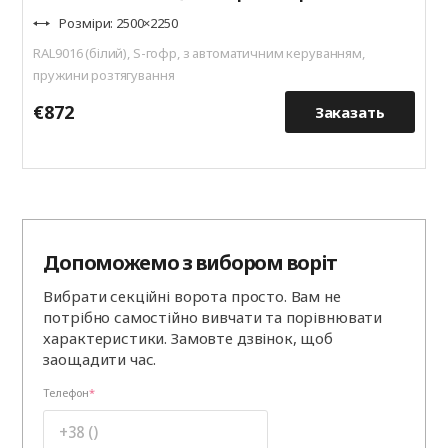
Розміри: 2500×2250
RAL9016 (білий), S-гофр, з автоматичним керуванням,
пружини розтягування
€872
€
Заказать
Допоможемо з вибором воріт
Вибрати секційні ворота просто. Вам не
потрібно самостійно вивчати та порівнювати
характеристики. Замовте дзвінок, щоб
заощадити час.
Телефон