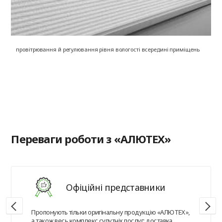
провітрювання й регулювання рівня вологості всередині приміщень
на
в
Переваги роботи з «АЛЮТЕХ»
Офіційні представники
Пропонують тільки оригінальну продукцію «АЛЮТЕХ»,
а також весь комплекс супутніх послуг: доставка,