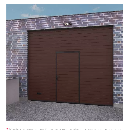
Колір готового виробу може дещо відрізнятися по відтінку від