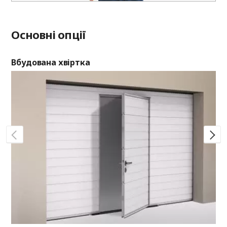
Основні опції
Вбудована хвіртка
Ві