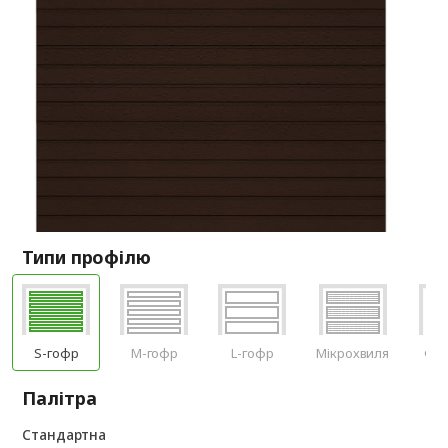
Типи профілю
S-гофр
M-гофр
L-гофр
Мікрохвиля
Філ
Палітра
Стандартна