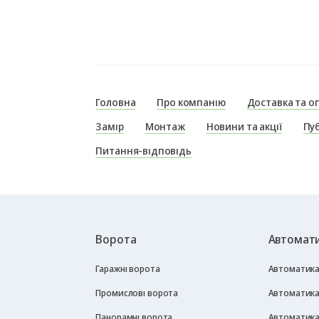
Головна
Про компанію
Доставка та о
Замір
Монтаж
Новини та акції
Пуб
Питання-відповідь
Ворота
Автомати
Гаражні ворота
Автоматика 
Промислові ворота
Автоматика
Панорамні ворота
Автоматика