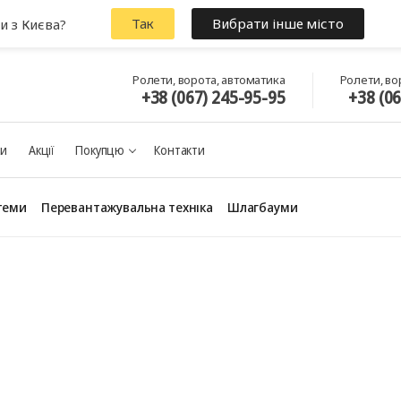
Так
Вибрати інше місто
и з Києва?
Ролети, ворота, автоматика
Ролети, во
+38 (067) 245-95-95
+38 (0
ки
Акції
Покупцю
Контакти
теми
Перевантажувальна техніка
Шлагбауми