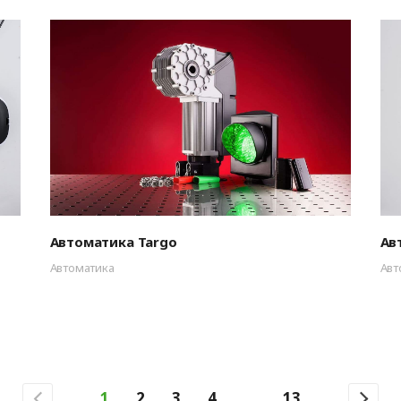
Автоматика Targo
Ав
Автоматика
Авт
1
2
3
4
...
13