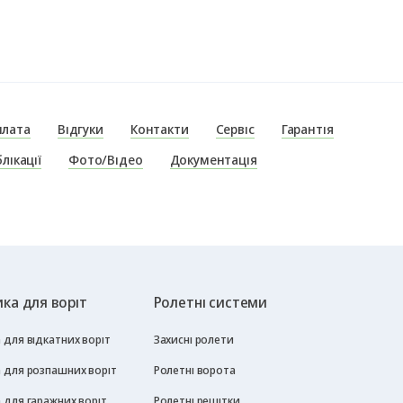
плата
Відгуки
Контакти
Сервіс
Гарантія
лікації
Фото/Відео
Документація
ка для воріт
Ролетні системи
для відкатних воріт
Захисні ролети
 для розпашних воріт
Ролетні ворота
 для гаражних воріт
Ролетні решітки