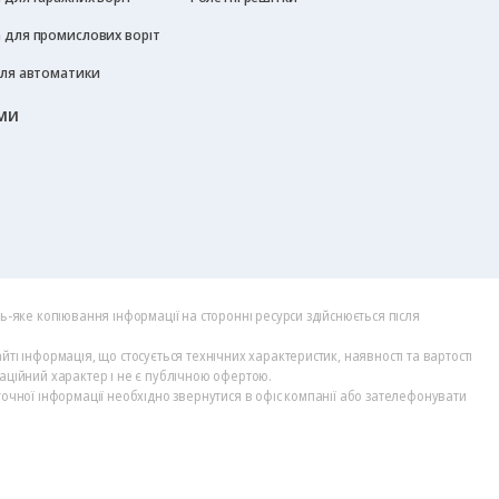
 для промислових воріт
для автоматики
ми
дь-яке копіювання інформації на сторонні ресурси здійснюється після
йті інформація, що стосується технічних характеристик, наявності та вартості
аційний характер і не є публічною офертою.
точної інформації необхідно звернутися в офіс компанії або зателефонувати