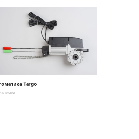
томатика Targo
оматика