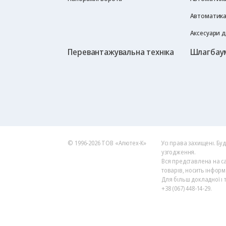
Автоматика
Аксесуари 
Перевантажувальна техніка
Шлагбау
© 1996-2026 ТОВ «Алютех‑К»
Усі права захищені. Бу
узгодження.
Вся представлена на са
товарів, носить інформ
Для більш докладної і 
+38 (067) 448-14-29.