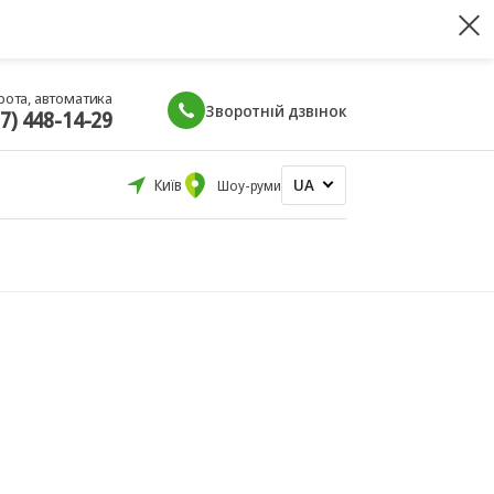
рота, автоматика
Зворотній дзвінок
67) 448-14-29
UA
Київ
Шоу-руми