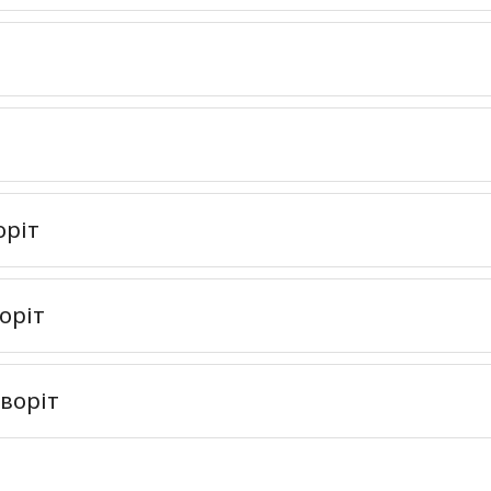
оріт
оріт
воріт