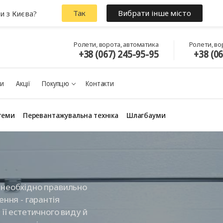
Так
Вибрати інше місто
и з Києва?
Ролети, ворота, автоматика
Ролети, во
+38 (067) 245-95-95
+38 (0
ки
Акції
Покупцю
Контакти
теми
Перевантажувальна техніка
Шлагбауми
б необхідно правильно
ення - гарантія
 її естетичного виду й