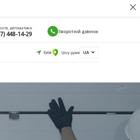
рота, автоматика
Зворотній дзвінок
67) 448-14-29
UA
Київ
Шоу-руми