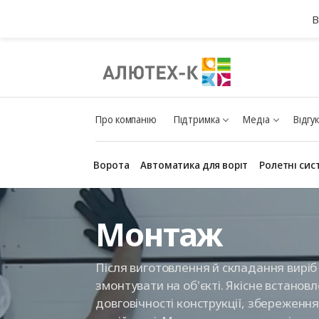
В
Про компанію
Підтримка
Медіа
Відгу
Ворота
Автоматика для воріт
Ролетні сис
Монтаж
Після виготовлення й складання вирі
змонтувати на об'єкті. Якісне встановл
довговічності конструкції, збереження