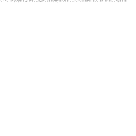
точної інформації необхідно звернутися в офіс компанії або зателефонувати