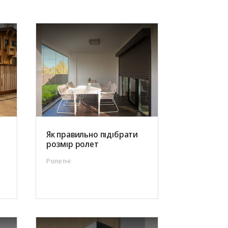
ні
Аксесуари для
іт
автоматики
Як правильно підібрати
розмір ролет
Ролетні