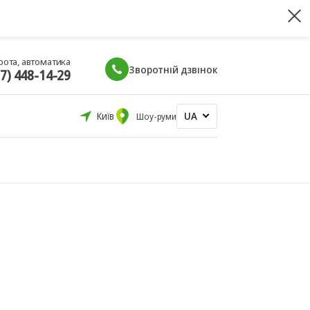
рота, автоматика
Зворотній дзвінок
67) 448-14-29
UA
Київ
Шоу-руми