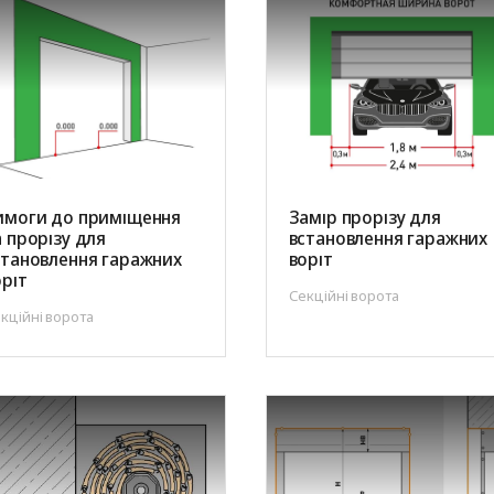
имоги до приміщення
Замір прорізу для
а прорізу для
встановлення гаражних
становлення гаражних
воріт
оріт
Секційні ворота
кційні ворота