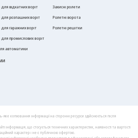
для відкатних воріт
Захисні ролети
 для розпашних воріт
Ролетні ворота
 для гаражних воріт
Ролетні решітки
 для промислових воріт
для автоматики
ми
дь-яке копіювання інформації на сторонні ресурси здійснюється після
йті інформація, що стосується технічних характеристик, наявності та вартості
аційний характер і не є публічною офертою.