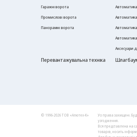
Гаражні ворота
Автоматика 
Промислові ворота
Автоматика
Панорамні ворота
Автоматика
Автоматика
Аксесуари 
Перевантажувальна техніка
Шлагбау
© 1996-2026 ТОВ «Алютех‑К»
Усі права захищені. Бу
узгодження.
Вся представлена на са
товарів, носить інформ