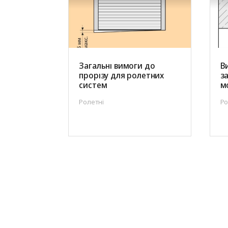
Загальні вимоги до
В
прорізу для ролетних
з
систем
м
Ролетні
Ро