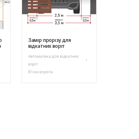
о
Замір прорізу для
о
відкатних воріт
Автоматика для відкатних
воріт
В'їзні ворота