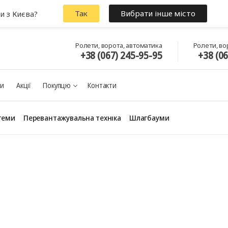
Так
Вибрати інше місто
и з Києва?
Ролети, ворота, автоматика
Ролети, во
+38 (067) 245-95-95
+38 (0
ки
Акції
Покупцю
Контакти
теми
Перевантажувальна техніка
Шлагбауми