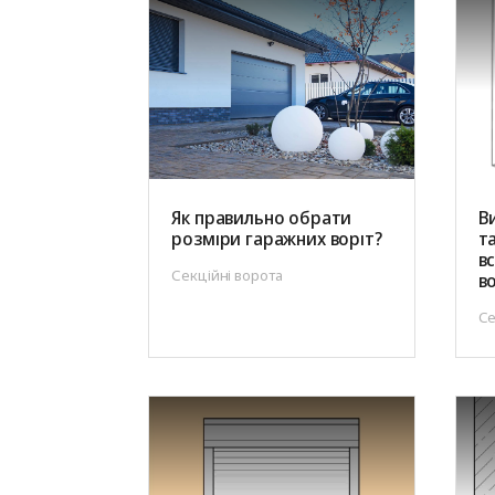
Як правильно обрати
В
розміри гаражних воріт?
т
в
Секційні ворота
в
Се