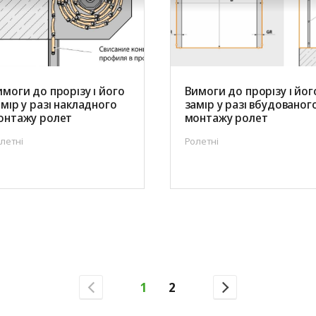
имоги до прорізу і його
Вимоги до прорізу і йог
амір у разі накладного
замір у разі вбудованог
онтажу ролет
монтажу ролет
летні
Ролетні
1
2