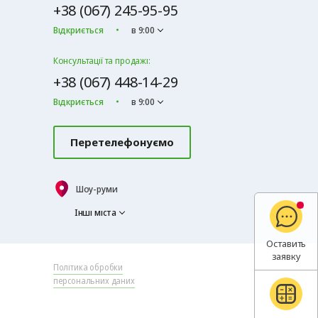
+38 (067) 245-95-95
Відкриється
в 9:00
Консультації та продажі:
+38 (067) 448-14-29
Відкриється
в 9:00
Перетелефонуємо
Шоу-руми
Інші міста
Оставить
заявку
Політика обробки
персональних даних