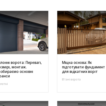
ворота
для
та
ри
Панорамні ворота
Автоматика для
Ролетні решітки
Перевантажувальні
Автоматика для
Перевантажуваль
оріт
шелтери)
гаражних воріт
майданчики
промислових вор
тамбури
лонні ворота: Перевагі,
Міцна основа: Як
озмірі, монтаж.
підготувати фундамент
озбираємо основні
для відкатних воріт
юанси
В'їзні ворота
летні