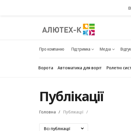
В
Про компанію
Підтримка
Медіа
Відгу
Ворота
Автоматика для воріт
Ролетні сис
Публікації
Головна
Публікації
Всі публікації