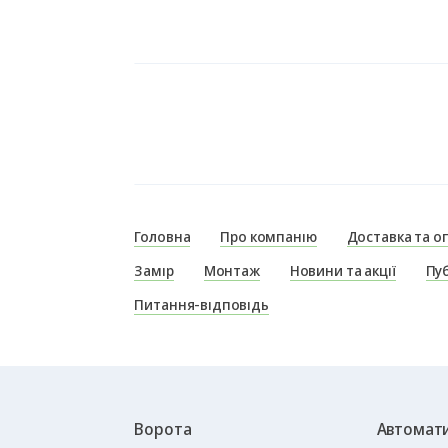
Головна
Про компанію
Доставка та о
Замір
Монтаж
Новини та акції
Пуб
Питання-відповідь
Ворота
Автомати