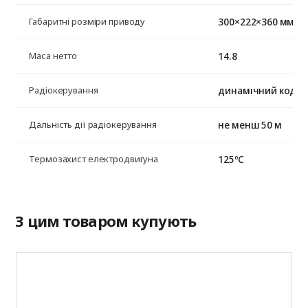
300×222×360 мм
Габаритні розміри приводу
14.8
Маса нетто
динамічний код, 4
Радіокерування
не менш 50 м
Дальність дії радіокерування
125ºС
Термозахист електродвигуна
З цим товаром купують