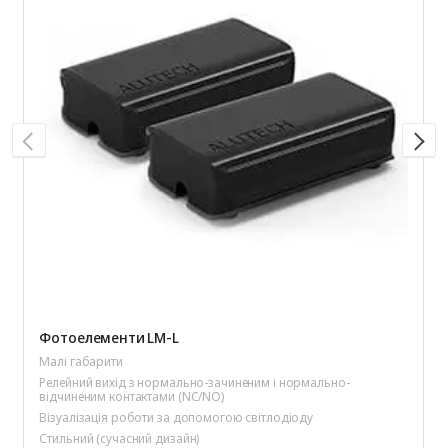
Фотоелементи LM-L
Малі габарити
Релейний вихід з нормально-зачиненим і нормально-
відчиненим контактами (NC/NO)
Візуалізація роботи за допомогою світлодіоду
Стильний (сучасний дизайн)