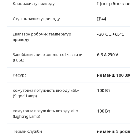
I (потрібне заземл
Клас захисту приводу
IP44
Ступінь захисту приводу
-30ºС …+65ºС
Діапазон робочих температур
приводу
6.3 A 250 V
Запобіжник високовольтної частини
(FUSE)
не менш 100 000 ц
Ресурс
100 Вт
комутовна потужність виходу «SL»
(Signal Lamp)
100 Вт
комутовна потужність виходу «LL»
(Lighting Lamp)
не менш 5 років
Термін служби