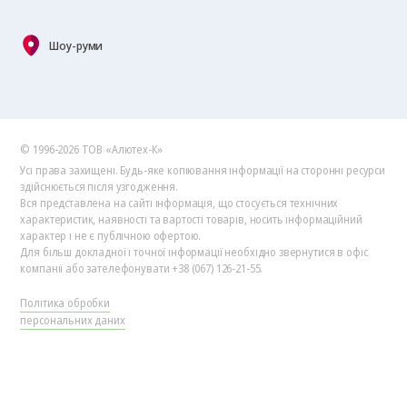
Шоу-руми
© 1996-2026 ТОВ «Алютех‑К»
Усі права захищені. Будь-яке копіювання інформації на сторонні ресурси
здійснюється після узгодження.
Вся представлена на сайті інформація, що стосується технічних
характеристик, наявності та вартості товарів, носить інформаційний
характер і не є публічною офертою.
Для більш докладної і точної інформації необхідно звернутися в офіс
компанії або зателефонувати +38 (067) 126-21-55.
Політика обробки
персональних даних