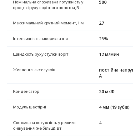
500
Номінальна споживана потужність у
процесі руху ворітного полотна, Вт
27
Максимальний крутний момент, Нм
25%
Інтенсивність використання
12 м/мин
Швидкість руху стулки воріт
постійна напруга +
Живлення аксесуарів
А
20 мкФ
Конденсатор
4 мм (19 зубів)
Модуль шестірні
4
Споживана потужність у режимі
очікування (не більш), Вт