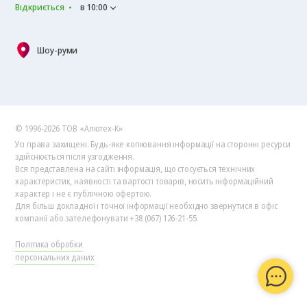
Відкриється
в 10:00
Шоу-руми
© 1996-2026 ТОВ «Алютех‑К»
Усі права захищені. Будь-яке копіювання інформації на сторонні ресурси
здійснюється після узгодження.
Вся представлена на сайті інформація, що стосується технічних
характеристик, наявності та вартості товарів, носить інформаційний
характер і не є публічною офертою.
Для більш докладної і точної інформації необхідно звернутися в офіс
компанії або зателефонувати +38 (067) 126-21-55.
Політика обробки
персональних даних