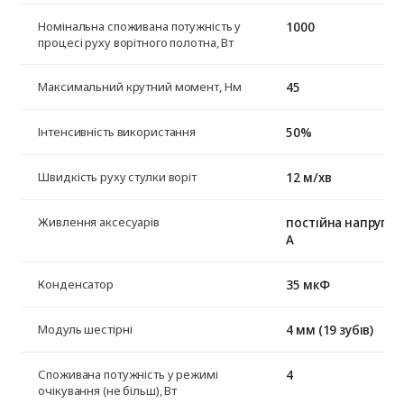
1000
Номінальна споживана потужність у
процесі руху ворітного полотна, Вт
45
Максимальний крутний момент, Нм
50%
Інтенсивність використання
12 м/хв
Швидкість руху стулки воріт
постійна напруга +
Живлення аксесуарів
А
35 мкФ
Конденсатор
4 мм (19 зубів)
Модуль шестірні
4
Споживана потужність у режимі
очікування (не більш), Вт