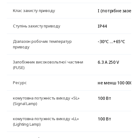
I (потрібне заземл
Клас захисту приводу
IP44
Ступінь захисту приводу
-30ºС …+65ºС
Діапазон робочих температур
приводу
6.3 A 250 V
Запобіжник високовольтної частини
(FUSE)
не менш 100 000 ц
Ресурс
100 Вт
комутовна потужність виходу «SL»
(Signal Lamp)
100 Вт
комутовна потужність виходу «LL»
(Lighting Lamp)