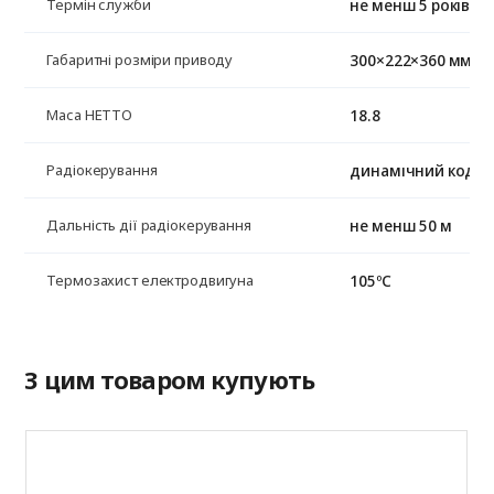
не менш 5 років
Термін служби
300×222×360 мм
Габаритні розміри приводу
18.8
Маса НЕТТО
динамічний код, 4
Радіокерування
не менш 50 м
Дальність дії радіокерування
105ºС
Термозахист електродвигуна
З цим товаром купують