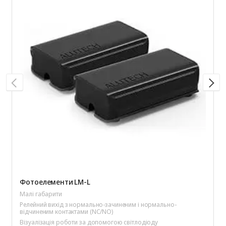
Фотоелементи LM-L
Малі габарити
Релейний вихід з нормально-зачиненим і нормально-
відчиненим контактами (NC/NO)
Візуалізація роботи за допомогою світлодіоду