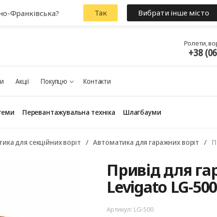
Так
Вибрати інше місто
ано-Франківська?
Ролети, во
+38 (0
ки
Акції
Покупцю
Контакти
теми
Перевантажувальна техніка
Шлагбауми
ика для секційних воріт
Автоматика для гаражних воріт
П
Панорамні ворота
Привід для га
Levigato LG-50
Артикул: LG-500