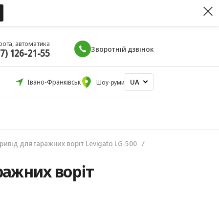
рота, автоматика
Зворотній дзвінок
67) 126-21-55
UA
Івано-Франківськ
Шоу-руми
ривід для гаражних воріт Levigato LG-500
ражних воріт
0