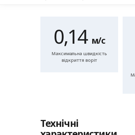
0,14
м/с
Максимальна швидкість
відкриття воріт
М
Технічні
характеристики