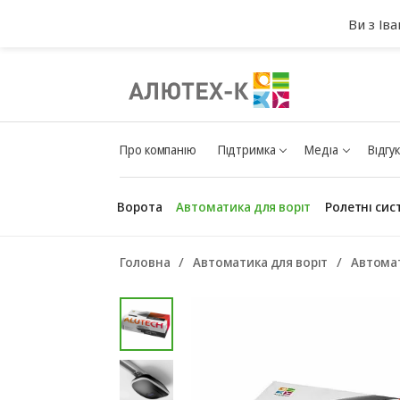
Ви з Ів
Про компанію
Підтримка
Медіа
Відгу
Ворота
Автоматика для воріт
Ролетні сис
Головна
Автоматика для воріт
Автомат
Гаражні ворота