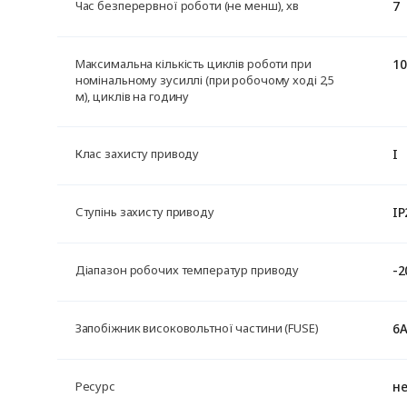
7
Час безперервної роботи (не менш), хв
10
Максимальна кількість циклів роботи при
номінальному зусиллі (при робочому ході 2,5
м), циклів на годину
I
Клас захисту приводу
IP
Ступінь захисту приводу
-2
Діапазон робочих температур приводу
6
Запобіжник високовольтної частини (FUSE)
не
Ресурс