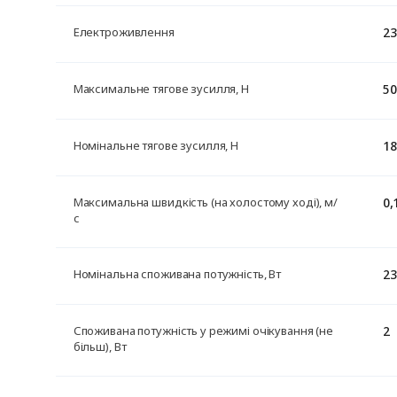
23
Електроживлення
50
Максимальне тягове зусилля, Н
18
Номінальне тягове зусилля, Н
0,
Максимальна швидкість (на холостому ході), м/
с
23
Номінальна споживана потужність, Вт
2
Споживана потужність у режимі очікування (не
більш), Вт