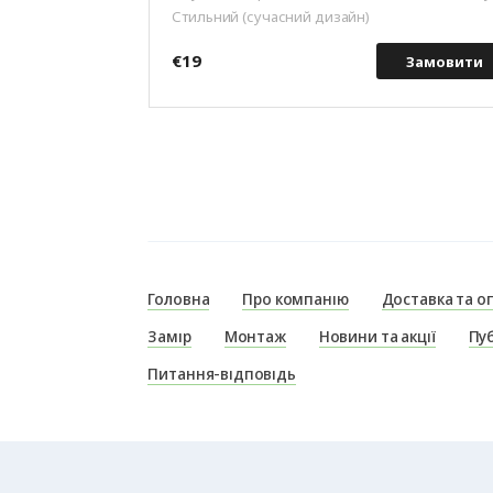
Стильний (сучасний дизайн)
€19
Замовити
Головна
Про компанію
Доставка та о
Замір
Монтаж
Новини та акції
Пуб
Питання-відповідь