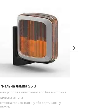
гнальна лампа SL-U
Пульт ДК AT-
жим роботи з миготінням або без миготіння
Кількість каналі
удована антена
Ресурс елемент
нтаж на горизонтальну або вертикальну
Код — динаміч
верхню