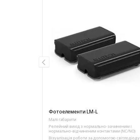
Фотоелементи LM-L
Малі габарити
Релейний вихід з нормально-зачиненим і
нормально-відчиненим контактами (NC/NO)
Візуалізація роботи за допомогою світлодіоду