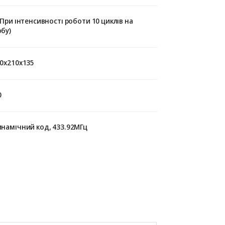
(При інтенсивності роботи 10 циклів на
бу)
0х210х135
0
намічний код, 433.92МГц