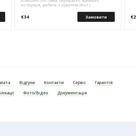
Комплект поставки: передавач, приймач,
iнструкцiя, дюбель з шурупом (8 шт.).
€34
€
Замовити
плата
Відгуки
Контакти
Сервіс
Гарантія
лікації
Фото/Відео
Документація