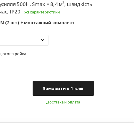
ні
Аксесуари для
усилля 500Н, Smax = 8,4 м², швидкість
іт
автоматики
/час, IP20
Усі характеристики
-4N (2 шт) + монтажний комплект
цюгова рейка
Замовити в 1 клік
Доставка й оплата
+38