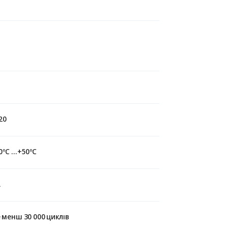
20
0ºС …+50ºС
А
 менш 30 000 циклів