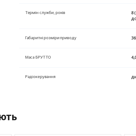
8 
Термін служби, років
до
36
Габаритні розміри приводу
4,
Маса БРУТТО
ди
Радіокерування
ують