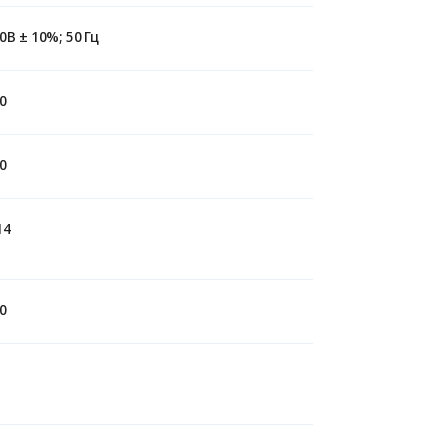
0B ± 10%; 50 Гц
0
0
14
0