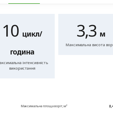
10
3,3
цикл/
м
Максимальна висота вор
година
аксимальна інтенсивність
використання
8,
Максимальна площа воріт, м²