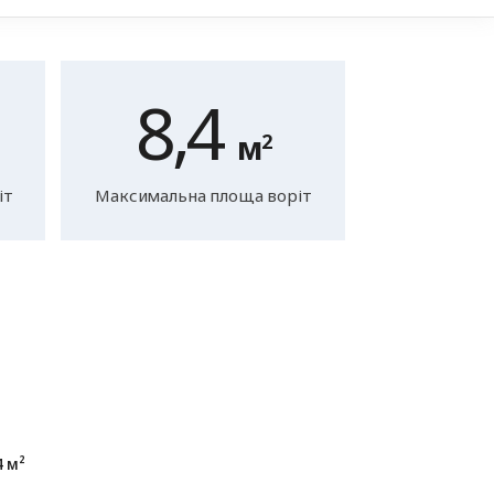
8,4
м
2
іт
Максимальна площа воріт
4 м²