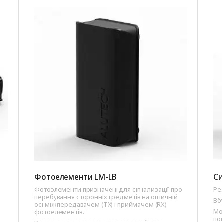
Фотоелементи LM-LB
Си
Фотоэлементи призначенi для сiгнализацiї про
Ре
перебування стороннiх предметiв на оптичнiй
Вб
осi мiж передавачем (ТХ) i приймачем (RX)
Мо
фотоелементiв.
по