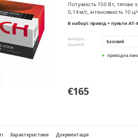
ворота
для
та
ри
Автоматика для
Ролетні решітки
Перевантажувальні
Автоматика для
Перевантажуваль
Потужність 150 Вт, тягове з
оріт
шелтери)
гаражних воріт
майданчики
промислових вор
тамбури
0,14 м/с, інтенсивність 10 ц
В наборі: привід + пульти AT
Виберіть
Базовий
рішення
приводна лан
€165
gato LG-500
ті
Характеристики
Документація