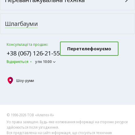
Шлагбауми
Консультації та продажі:
Перетелефонуємо
+38 (067) 126-21-55
Відкриється
у пн 10:00
Шоу-руми
© 1996-2026 ТОВ «Алютех‑К»
Усі права захищені. Будь-яке копіювання інформації на сторонні ресурси
здійснюється після узгодження.
Вся представлена на сайті інформація, що стосується технічних