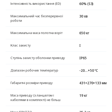
60% (S3)
Інтенсивність використання (ED)
30 хв
Максимальний час безперервної
роботи
650 кг
Максимальна маса полотна воріт
I
Клас захисту
IP65
Ступінь захисту оболонки приводу
-20…+50 ºС
Діапазон робочих температур
431×270×133 мм
Габаритні розміри приводу
19 кг
Маса приводу (з ланцюгом і
кабелями в комплекті) не більш