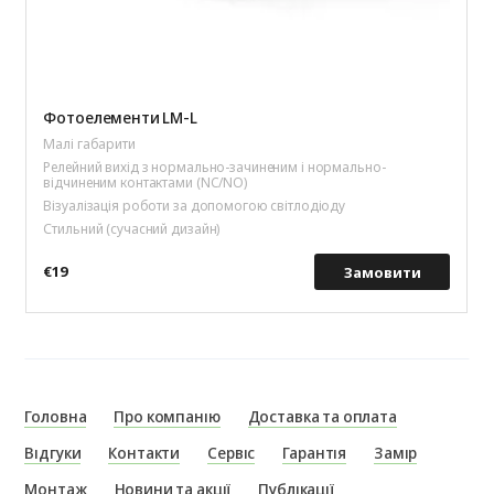
Фотоелементи LM-L
Малі габарити
Релейний вихід з нормально-зачиненим і нормально-
відчиненим контактами (NC/NO)
Візуалізація роботи за допомогою світлодіоду
Стильний (сучасний дизайн)
€19
Замовити
Головна
Про компанію
Доставка та оплата
Відгуки
Контакти
Сервіс
Гарантія
Замір
Монтаж
Новини та акції
Публікації