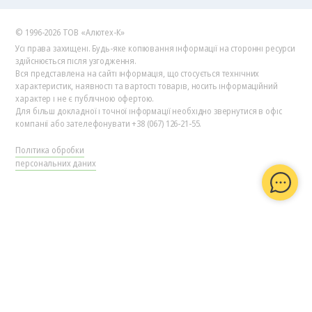
© 1996-2026 ТОВ «Алютех‑К»
Усі права захищені. Будь-яке копіювання інформації на сторонні ресурси
здійснюється після узгодження.
Вся представлена на сайті інформація, що стосується технічних
характеристик, наявності та вартості товарів, носить інформаційний
характер і не є публічною офертою.
Для більш докладної і точної інформації необхідно звернутися в офіс
компанії або зателефонувати +38 (067) 126-21-55.
Політика обробки
персональних даних