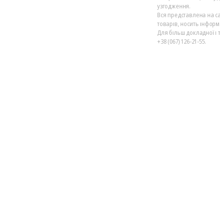
узгодження.
Вся представлена на са
товарів, носить інформ
Для більш докладної і 
+38 (067) 126-21-55.