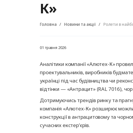
Автоматика для
Захисні ролети
Зрівняльні платформи
Промислові 
Автоматика 
Ролетні воро
Герметизато
К»
відкатних воріт
(доклевелери)
розпашних в
прорізу (док
Рольставни на окна
Рольставни на двери
Головна
Новини та акції
Ролети в найб
Рольставни на балкон
Калькулятор продукції
Калькулятор продукції
01 травня 2026
АЛЮТЕХ
АЛЮТЕХ
Калькулятор продукції
Аналітики компанії «Алютех-К» провел
АЛЮТЕХ
проектувальників, виробників будматер
українці під час будівництва чи рекон
відтінки — «Антрацит» (RAL 7016), чорн
Дотримуючись трендів ринку та праг
компанія «Алютех-К» розширює можли
конструкції в антрацитовому та чорно
сучасних екстер’єрів.