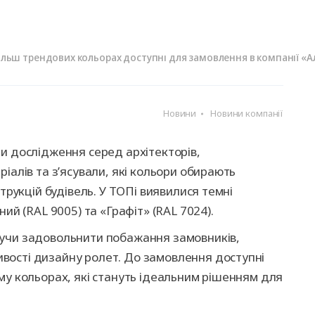
ворота
для
та
ри
Автоматика для
Ролетні решітки
Перевантажувальні
Автоматика для
Перевантажуваль
оріт
шелтери)
гаражних воріт
майданчики
промислових вор
тамбури
ільш трендових кольорах доступні для замовлення в компанії «
Новини
Новини компанії
и дослідження серед архітекторів,
іалів та з’ясували, які кольори обирають
струкцій будівель. У ТОПі виявилися темні
ий (RAL 9005) та «Графіт» (RAL 7024).
нучи задовольнити побажання замовників,
вості дизайну ролет. До замовлення доступні
му кольорах, які стануть ідеальним рішенням для