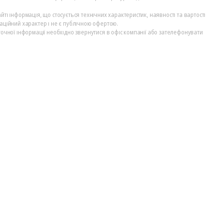
йті інформація, що стосується технічних характеристик, наявності та вартості
аційний характер і не є публічною офертою.
точної інформації необхідно звернутися в офіс компанії або зателефонувати