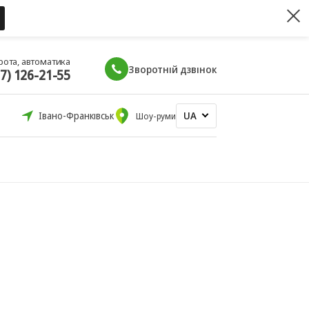
рота, автоматика
Зворотній дзвінок
67) 126-21-55
UA
Івано-Франківськ
Шоу-руми