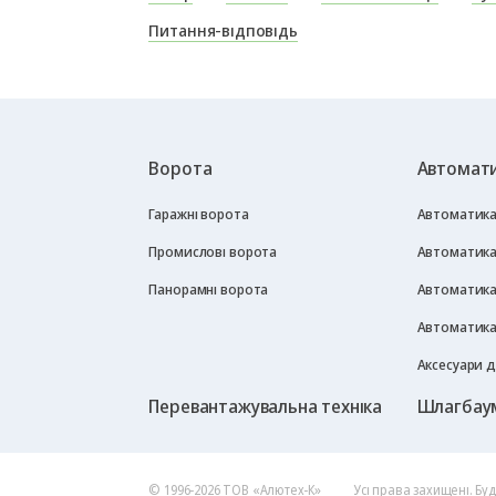
Питання-відповідь
Ворота
Автомати
Гаражні ворота
Автоматика 
Промислові ворота
Автоматика
Панорамні ворота
Автоматика
Автоматика
Аксесуари 
Перевантажувальна техніка
Шлагбау
© 1996-2026 ТОВ «Алютех‑К»
Усі права захищені. Бу