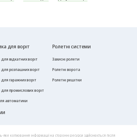
ка для воріт
Ролетні системи
для відкатних воріт
Захисні ролети
 для розпашних воріт
Ролетні ворота
 для гаражних воріт
Ролетні решітки
 для промислових воріт
для автоматики
ми
дь-яке копіювання інформації на сторонні ресурси здійснюється після