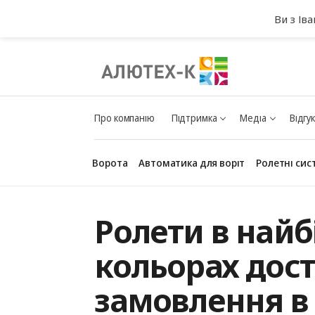
Ви з Ів
Про компанію
Підтримка
Медіа
Відгу
Ворота
Автоматика для воріт
Ролетні сис
Ролети в най
Гаражні ворота
кольорах дост
замовлення в 