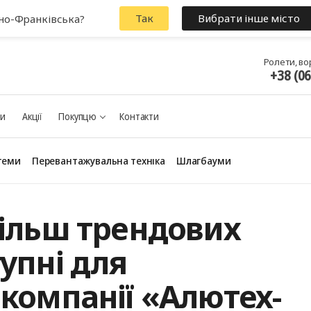
Так
Вибрати інше місто
ано-Франківська?
Ролети, во
+38 (0
ки
Акції
Покупцю
Контакти
теми
Перевантажувальна техніка
Шлагбауми
більш трендових
Панорамні ворота
упні для
компанії «Алютех-