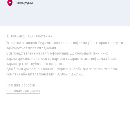
Шоу-руми
© 1996-2026 ТОВ «Алютех‑К»
Усі права захищені. Будь-яке копіювання інформації на сторонні ресурси
здійснюється після узгодження.
Вся представлена на сайті інформація, що стосується технічних
характеристик, наявності та вартості товарів, носить інформаційний
характер і не є публічною офертою.
Для більш докладної і точної інформації необхідно звернутися в офіс
компанії або зателефонувати +38 (067) 126-21-55.
Політика обробки
персональних даних