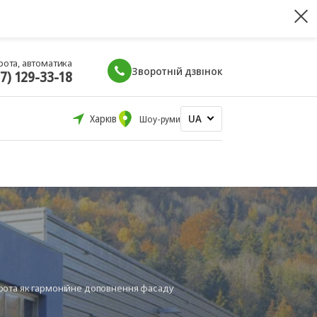
рота, автоматика
Зворотній дзвінок
67) 129-33-18
UA
Харків
Шоу-руми
рота як гармонійне доповнення фасаду