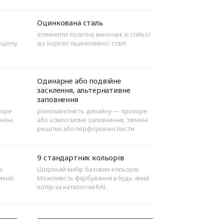
Оцинкована сталь
елементи полотна виконані зі стійкої
вищену
до корозії оцинкованої сталі
Одинарне або подвійне
засклення, альтернативне
заповнення
зоре
різноманітність дизайну — прозоре
нені
або композитне заповнення, тягнені
решітки або перфоровані листи
9 стандартних кольорів
в.
Широкий вибір базових кольорів.
-який
Можливість фарбування в будь-який
колір за каталогом RAL