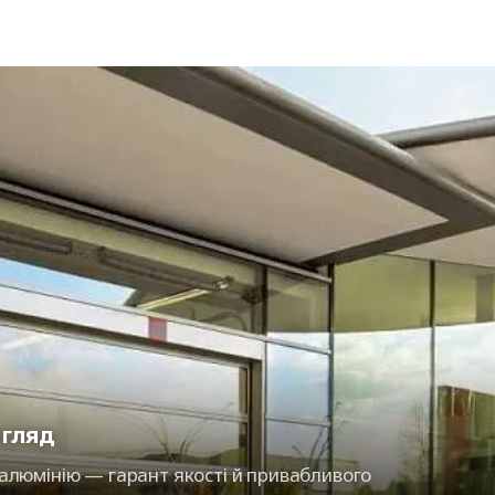
игляд
 алюмінію — гарант якості й привабливого