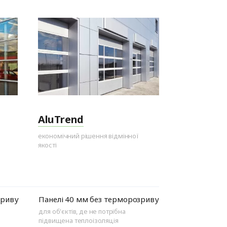
AluTrend
економічний рішення відмінної
якості
зриву
Панелі 40 мм без терморозриву
для об'єктів, де не потрібна
підвищена теплоізоляція