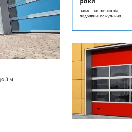
роки
захист засклення від
подряпин і помутніння
о 3 м