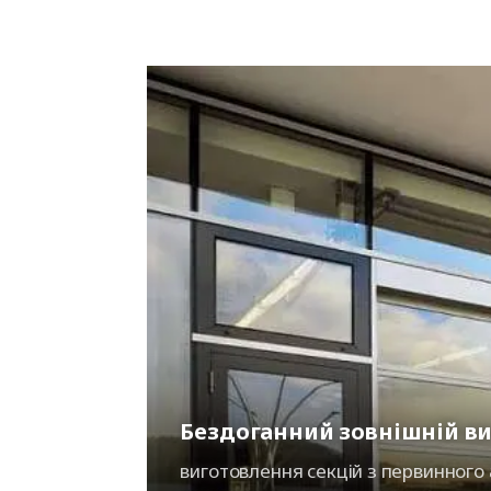
Бездоганний зовнішній в
виготовлення секцій з первинного