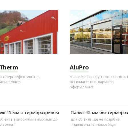
uTherm
AluPro
а енергоефективність,
максимальна функціональність і
альна якість
різноманітність варіантів
оформлення
елі 45 мм із терморозривом
Панелі 45 мм без терморо
об'єктів з високими вимогами до
для об'єктів, де не потрібна
оізоляції
підвищена теплоізоляція