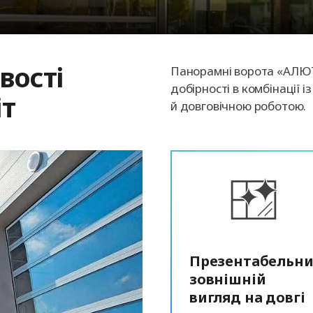
вості
Панорамні ворота «АЛЮТ
добірності в комбінації 
іт
й довговічною роботою.
Презентабельн
зовнішній
вигляд на довгі