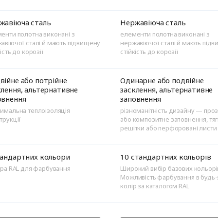
жавіюча сталь
Нержавіюча сталь
енти полотна виконані з
елементи полотна виконані з
авіючої сталі й мають підвищену
нержавіючої сталі й мають під
кість до корозії
стійкість до корозії
війне або потрійне
Одинарне або подвійне
клення, альтернативне
засклення, альтернативне
овнення
заповнення
имальна теплоізоляція
різноманітність дизайну — про
трукції
або композитне заповнення, тяг
решітки або перфоровані листи
тандартних кольори
10 стандартних кольорів
тра RAL для фарбування
Широкий вибір базових кольорі
Можливість фарбування в будь
колір за каталогом RAL