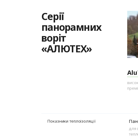
Серії
панорамних
воріт
«АЛЮТЕХ»
Al
висок
премі
Пан
Показники теплоізоляції
для 
тепл