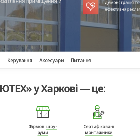
освітлення приміщення й
ворота
для
та
ри
Панорамні ворота
Автоматика для
Ролетні решітки
Перевантажувальні
Автоматика для
Перевантажуваль
Демонстрація то
оріт
шелтери)
гаражних воріт
майданчики
промислових вор
тамбури
ефективна реклам
д
Керування
Аксесуари
Питання
ЮТЕХ» у Харкові — це:
Фірмові
шоу-
Сертифіковані
руми
монтажники