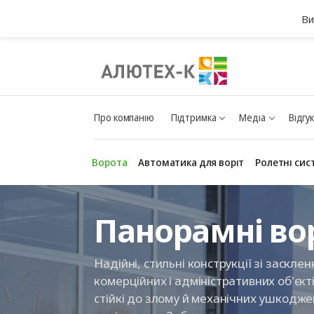
Ви
Про компанію
Підтримка
Медіа
Відгу
Ворота
Автоматика для воріт
Ролетні сис
Панорамні во
Надійні, стильні конструкції зі заскл
комерційних і адміністративних об'єкт
стійкі до злому й механічних ушкодже