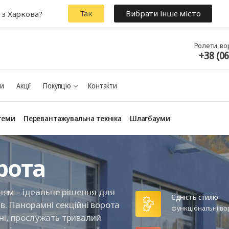
Так
Вибрати інше місто
 з Харкова?
Ролети, во
+38 (0
ки
Акції
Покупцю
Контакти
теми
Перевантажувальна техніка
Шлагбауми
рота
енням – ідеальне рішення для
Єдність стилю
ів. Панорамні секційні ворота
функціональні во
ні, прослужать тривалий