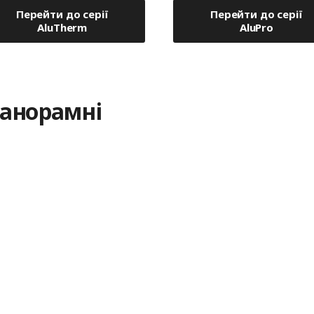
Перейти до серії
Перейти до серії
AluTherm
AluPro
панорамні