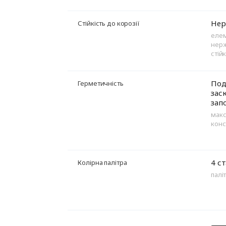
Нер
Стійкість до корозії
елем
нерж
стій
Под
Герметичність
зас
зап
макс
конс
4 с
Колірна палітра
палі