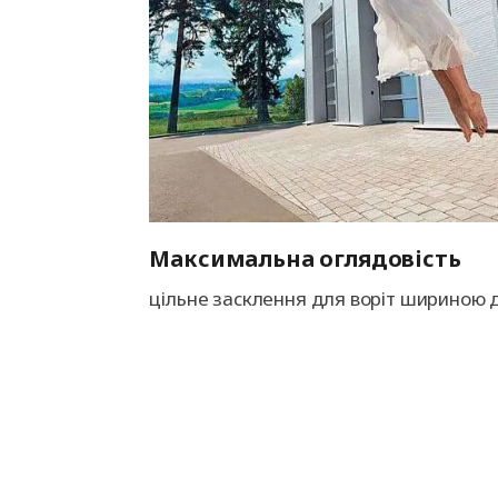
Максимальна оглядовість
цільне засклення для воріт шириною д