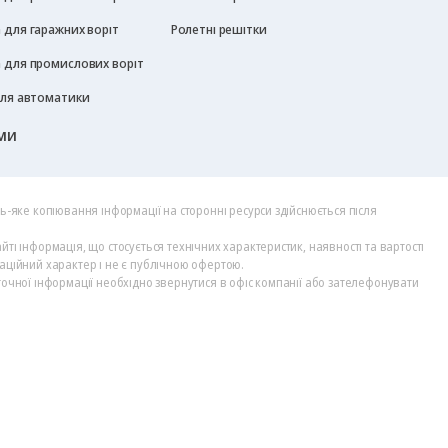
 для гаражних воріт
Ролетні решітки
 для промислових воріт
для автоматики
ми
дь-яке копіювання інформації на сторонні ресурси здійснюється після
йті інформація, що стосується технічних характеристик, наявності та вартості
аційний характер і не є публічною офертою.
точної інформації необхідно звернутися в офіс компанії або зателефонувати