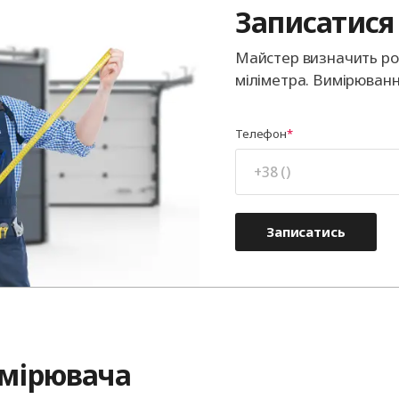
Записатися 
Майстер визначить роз
міліметра. Вимірюванн
Телефон
Записатись
амірювача