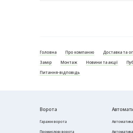
Головна
Про компанію
Доставка та о
Замір
Монтаж
Новини та акції
Пуб
Питання-відповідь
Ворота
Автомати
Гаражні ворота
Автоматика 
Промислові ворота
Автоматика