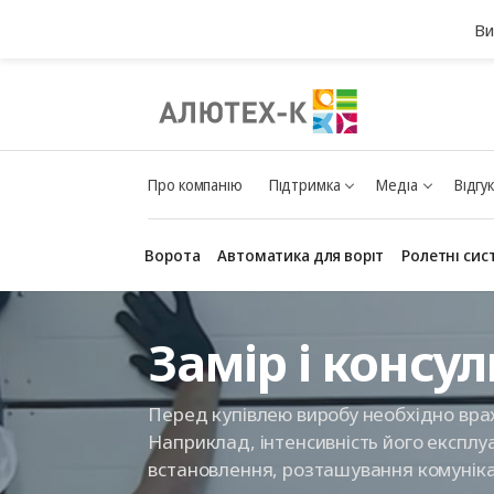
Ви
Про компанію
Підтримка
Медіа
Відгу
Ворота
Автоматика для воріт
Ролетні сис
Замір і консул
Перед купівлею виробу необхідно врах
Наприклад, інтенсивність його експлуа
встановлення, розташування комунікац