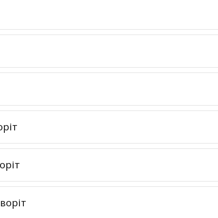
оріт
оріт
воріт