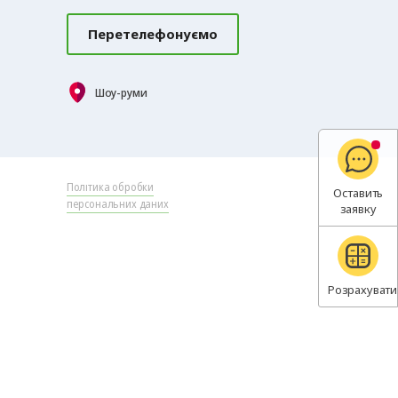
Перетелефонуємо
Шоу-руми
Політика обробки
Оставить
персональних даних
заявку
Розрахувати