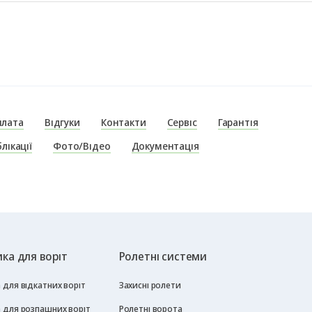
плата
Відгуки
Контакти
Сервіс
Гарантія
лікації
Фото/Відео
Документація
ка для воріт
Ролетні системи
для відкатних воріт
Захисні ролети
 для розпашних воріт
Ролетні ворота