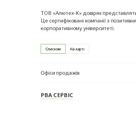
ТОВ «Алютех‑К» довіряє представляти 
Це сертифіковані компанії з позитивн
корпоративному університеті.
Списком
На карті
Офіси продажів
РВА СЕРВІС