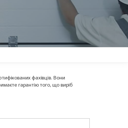
ні
Аксесуари для
іт
автоматики
+38
ртифікованих фахівців. Вони
римаєте гарантію того, що виріб