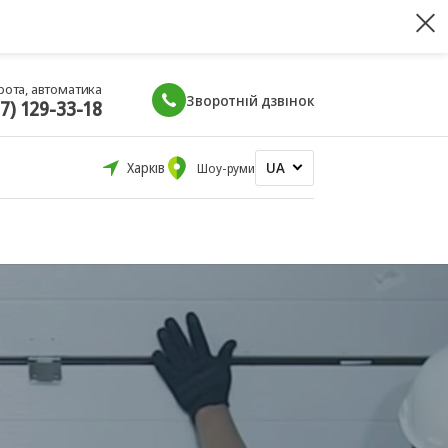
рота, автоматика
Зворотній дзвінок
67) 129-33-18
UA
Харків
Шоу-руми