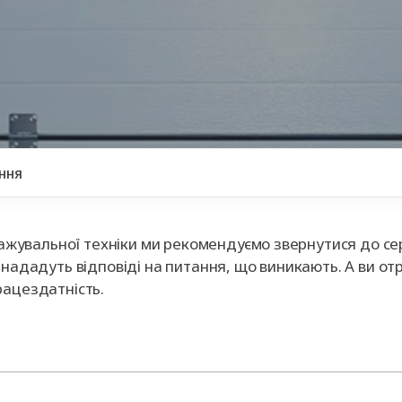
ворота
для
та
ри
Панорамні ворота
Автоматика для
Ролетні решітки
Перевантажувальні
Автоматика для
Перевантажуваль
оріт
шелтери)
гаражних воріт
майданчики
промислових вор
тамбури
ання
нтажувальної техніки ми рекомендуємо звернутися до се
нададуть відповіді на питання, що виникають. А ви от
рацездатність.