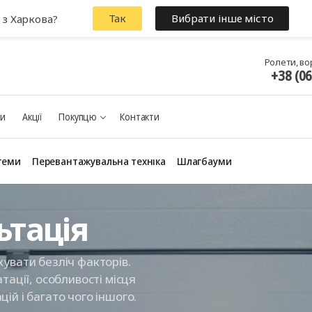
Так
Вибрати інше місто
 з Харкова?
Ролети, во
+38 (0
ки
Акції
Покупцю
Контакти
теми
Перевантажувальна техніка
Шлагбауми
ьтація
увати безліч факторів.
тації, особливості місця
ій і багато чого іншого.