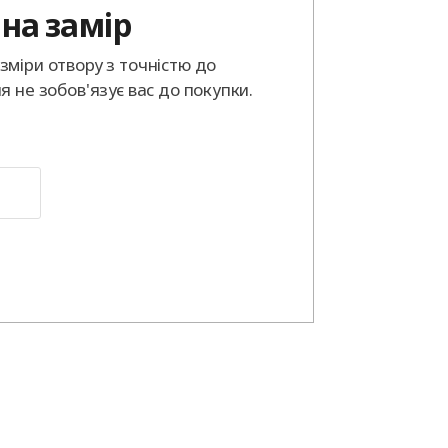
на замір
міри отвору з точністю до
я не зобов'язує вас до покупки.