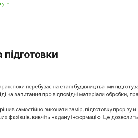
ту
а підготовки
араж поки перебуває на етапі будівництва, ми підготу
іді на запитання про відповідні матеріали обробки, п
ирішив самостійно виконати замір, підготовку прорізу й
х фахівців, вивчіть надану інформацію. Це дозволить я