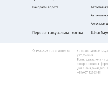
Панорамні ворота
Автоматика
Автоматика
Аксесуари 
Перевантажувальна техніка
Шлагбау
© 1996-2026 ТОВ «Алютех‑К»
Усі права захищені. Бу
узгодження.
Вся представлена на са
товарів, носить інформ
Для більш докладної і 
+38 (067) 129-33-18.